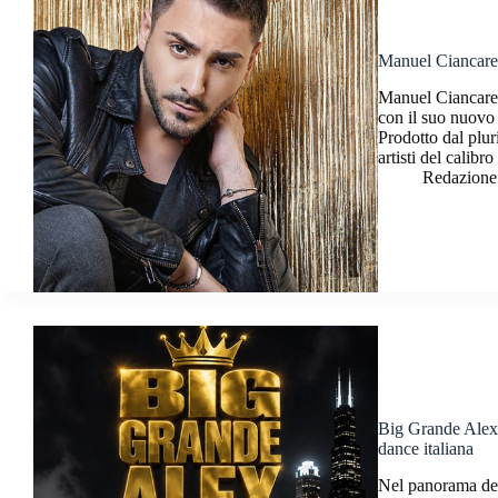
Manuel Ciancarel
Manuel Ciancarell
con il suo nuovo 
Prodotto dal plur
artisti del calib
Redazione
Big Grande Alex: 
dance italiana
Nel panorama del