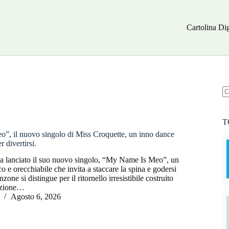
Cartolina Dig
N
ri
T
, il nuovo singolo di Miss Croquette, un inno dance
r divertirsi.
a lanciato il suo nuovo singolo, “My Name Is Meo”, un
o e orecchiabile che invita a staccare la spina e godersi
nzone si distingue per il ritornello irresistibile costruito
tizione…
Agosto 6, 2026