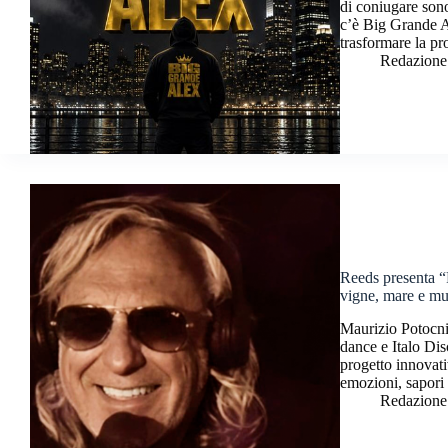
di coniugare sono
c’è Big Grande A
trasformare la pr
Redazione
Reeds presenta “P
vigne, mare e mu
Maurizio Potocni
dance e Italo Dis
progetto innova
emozioni, sapori
Redazione