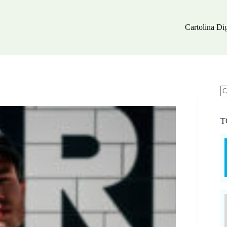
Cartolina Dig
N
ri
T