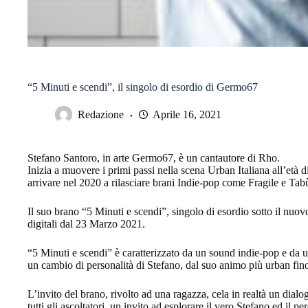
“5 Minuti e scendi”, il singolo di esordio di Germo67
Redazione
Aprile 16, 2021
Stefano Santoro, in arte Germo67, è un cantautore di Rho.
Inizia a muovere i primi passi nella scena Urban Italiana all’età d
arrivare nel 2020 a rilasciare brani Indie-pop come Fragile e Tab
Il suo brano “5 Minuti e scendi”, singolo di esordio sotto il nuo
digitali dal 23 Marzo 2021.
“5 Minuti e scendi” è caratterizzato da un sound indie-pop e da u
un cambio di personalità di Stefano, dal suo animo più urban fino 
L’invito del brano, rivolto ad una ragazza, cela in realtà un dialo
tutti gli ascoltatori, un invito ad esplorare il vero Stefano ed il pe