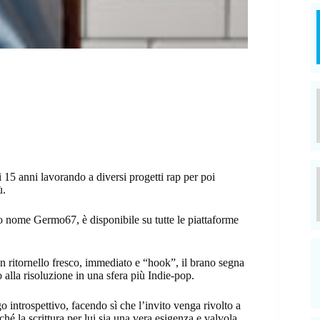
i 15 anni lavorando a diversi progetti rap per poi
ù.
vo nome Germo67, è disponibile su tutte le piattaforme
n ritornello fresco, immediato e “hook”, il brano segna
alla risoluzione in una sfera più Indie-pop.
go introspettivo, facendo sì che l’invito venga rivolto a
rché la scrittura per lui sia una vera esigenza e valvola