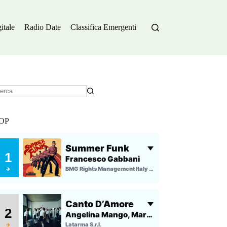
itale
Radio Date
Classifica Emergenti
essun
sultato
OP