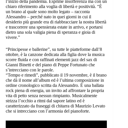
l’inizio della pandemia. Esprime insofferenza ma con un
chiaro riferimento alla voglia di libertà e positività. “È
un brano al quale sono molto legato – racconta
Alessandro – perché nato in quei giorni in cui il
desiderio più grande era di riabbracciare la nostra libertà
e trascorrere una spensierata estate in arrivo, e portarsi
dietro una sola valigia piena di speranza e gioia di
vivere.”
“Principesse e ballerine”, su tutte le piatteforme dall’8
ottobre, è la canzone dedicata alla figlia dove la musica
scorre fluida e con raffinati elementi jazz del sax di
Gianni Binetti e del piano di Peppe Fortunato che
s’intrecciano con le parole.
“Tempo e rimedi”, pubblicato il 19 novembre, è il brano
che dà il nome all’album ed è l’ultima composizione in
ordine cronologico scritta da Alessandro. È una ballata
rock piena di energia, un invito ad affrontare la propria
vita di petto senza nessun rimpianto. Musicalmente
strizza l’occhio a ritmi dal sapore latino ed è
caratterizzato da fraseggi di chitarra di Maurizio Levato
che si intrecciano con l’armonia del pianoforte.