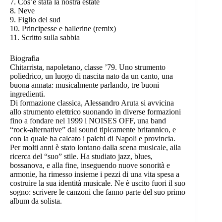
7. Cos’è stata la nostra estate
8. Neve
9. Figlio del sud
10. Principesse e ballerine (remix)
11. Scritto sulla sabbia
Biografia
Chitarrista, napoletano, classe ’79. Uno strumento
poliedrico, un luogo di nascita nato da un canto, una
buona annata: musicalmente parlando, tre buoni
ingredienti.
Di formazione classica, Alessandro Aruta si avvicina
allo strumento elettrico suonando in diverse formazioni
fino a fondare nel 1999 i NOISES OFF, una band
“rock-alternative” dal sound tipicamente britannico, e
con la quale ha calcato i palchi di Napoli e provincia.
Per molti anni è stato lontano dalla scena musicale, alla
ricerca del “suo” stile. Ha studiato jazz, blues,
bossanova, e alla fine, inseguendo nuove sonorità e
armonie, ha rimesso insieme i pezzi di una vita spesa a
costruire la sua identità musicale. Ne è uscito fuori il suo
sogno: scrivere le canzoni che fanno parte del suo primo
album da solista.