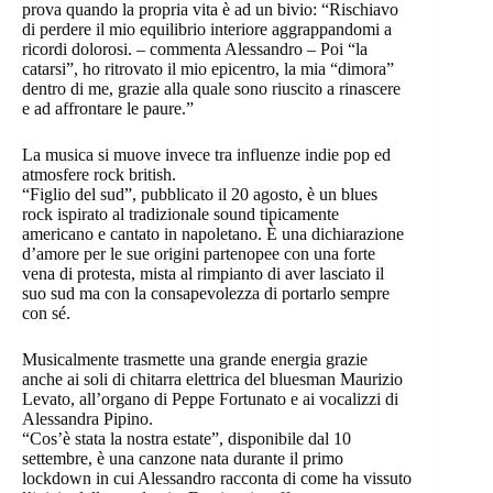
prova quando la propria vita è ad un bivio: “Rischiavo
di perdere il mio equilibrio interiore aggrappandomi a
ricordi dolorosi. – commenta Alessandro – Poi “la
catarsi”, ho ritrovato il mio epicentro, la mia “dimora”
dentro di me, grazie alla quale sono riuscito a rinascere
e ad affrontare le paure.”
La musica si muove invece tra influenze indie pop ed
atmosfere rock british.
“Figlio del sud”, pubblicato il 20 agosto, è un blues
rock ispirato al tradizionale sound tipicamente
americano e cantato in napoletano. È una dichiarazione
d’amore per le sue origini partenopee con una forte
vena di protesta, mista al rimpianto di aver lasciato il
suo sud ma con la consapevolezza di portarlo sempre
con sé.
Musicalmente trasmette una grande energia grazie
anche ai soli di chitarra elettrica del bluesman Maurizio
Levato, all’organo di Peppe Fortunato e ai vocalizzi di
Alessandra Pipino.
“Cos’è stata la nostra estate”, disponibile dal 10
settembre, è una canzone nata durante il primo
lockdown in cui Alessandro racconta di come ha vissuto