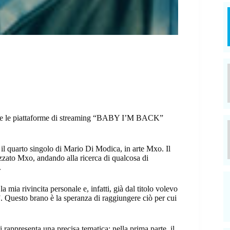
 tutte le piattaforme di streaming “BABY I’M BACK”
 il quarto singolo di Mario Di Modica, in arte Mxo. Il
izzato Mxo, andando alla ricerca di qualcosa di
.
ia rivincita personale e, infatti, già dal titolo volevo
”. Questo brano è la speranza di raggiungere ciò per cui
i rappresenta una precisa tematica: nella prima parte, il