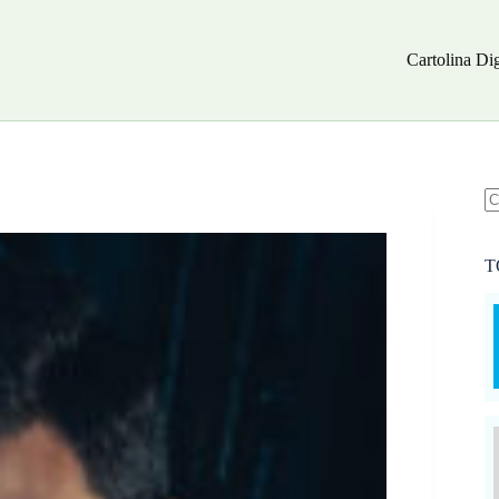
Cartolina Dig
N
ri
T