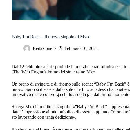
Baby I’m Back – Il nuovo singolo di Mxo
Redazione
Febbraio 16, 2021
Dal 12 febbraio sarà disponibile in rotazione radiofonica e su
(The Web Engine), brano del siracusano Mxo.
Un brano di rivincita e di ritorno sulle scene: “Baby I’m Back” è
nuovo brano si discosta dallo stile che fino ad adesso ha caratter
innovativo e che coinvolga chi lo ascolta già dal primo momento
Spiega Mxo in merito al singolo: «”Baby I’m Back” rappresenta la m
dare l’impressione al mio pubblico di essere, appunto, “ritornato
sto lavorando con tanta dedizione».
Il videoclip del brano, è suddiviso in due parti, ognuna delle qual