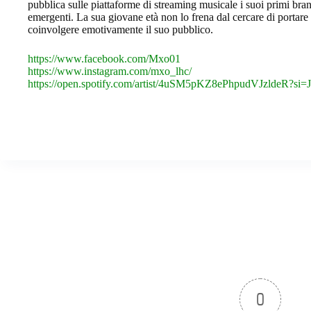
pubblica sulle piattaforme di streaming musicale i suoi primi brani
emergenti. La sua giovane età non lo frena dal cercare di portare 
coinvolgere emotivamente il suo pubblico.
https://www.facebook.com/Mxo01
https://www.instagram.com/mxo_lhc/
https://open.spotify.com/artist/4uSM5pKZ8ePhpudVJzldeR?
0