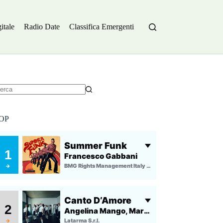
itale
Radio Date
Classifica Emergenti
essun
sultato
OP