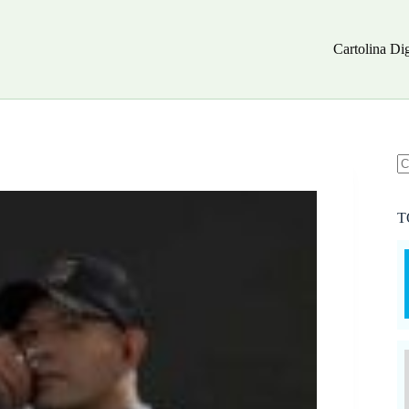
Cartolina Dig
N
ri
T