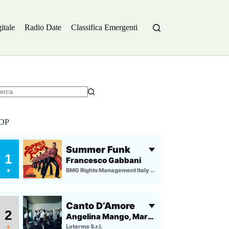
itale
Radio Date
Classifica Emergenti
essun
sultato
OP