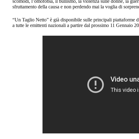
scomodi, l’omofobia, il bullismo, la violenza sulle donne, la gue
sfruttamento della causa e non perdendo mai la voglia di sorprend
“Un Taglio Netto” è già disponibile sulle principali piattaforme d
a tutte le emittenti nazionali a partire dal prossimo 11 Gennaio 2