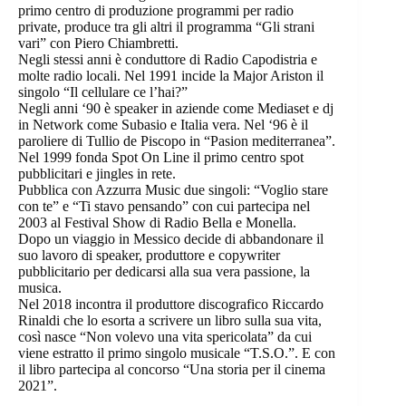
primo centro di produzione programmi per radio
private, produce tra gli altri il programma “Gli strani
vari” con Piero Chiambretti.
Negli stessi anni è conduttore di Radio Capodistria e
molte radio locali. Nel 1991 incide la Major Ariston il
singolo “Il cellulare ce l’hai?”
Negli anni ‘90 è speaker in aziende come Mediaset e dj
in Network come Subasio e Italia vera. Nel ‘96 è il
paroliere di Tullio de Piscopo in “Pasion mediterranea”.
Nel 1999 fonda Spot On Line il primo centro spot
pubblicitari e jingles in rete.
Pubblica con Azzurra Music due singoli: “Voglio stare
con te” e “Ti stavo pensando” con cui partecipa nel
2003 al Festival Show di Radio Bella e Monella.
Dopo un viaggio in Messico decide di abbandonare il
suo lavoro di speaker, produttore e copywriter
pubblicitario per dedicarsi alla sua vera passione, la
musica.
Nel 2018 incontra il produttore discografico Riccardo
Rinaldi che lo esorta a scrivere un libro sulla sua vita,
così nasce “Non volevo una vita spericolata” da cui
viene estratto il primo singolo musicale “T.S.O.”. E con
il libro partecipa al concorso “Una storia per il cinema
2021”.