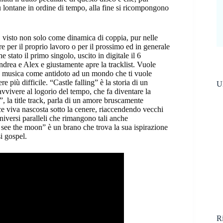
più lontane in ordine di tempo, alla fine si ricompongono
sto non solo come dinamica di coppia, pur nelle
 per il proprio lavoro o per il prossimo ed in generale
e stato il primo singolo, uscito in digitale il 6
ndrea e Alex e giustamente apre la tracklist. Vuole
ella musica come antidoto ad un mondo che ti vuole
e più difficile. “Castle falling” è la storia di un
Ul
ravvivere al logorio del tempo, che fa diventare la
, la title track, parla di un amore bruscamente
e viva nascosta sotto la cenere, riaccendendo vecchi
niversi paralleli che rimangono tali anche
see the moon” è un brano che trova la sua ispirazione
i gospel.
Ri