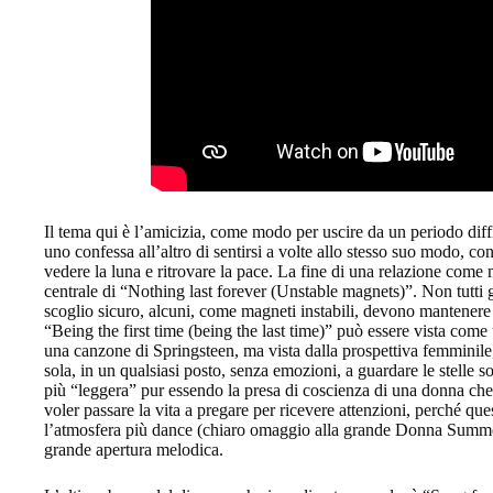
Il tema qui è l’amicizia, come modo per uscire da un periodo diffi
uno confessa all’altro di sentirsi a volte allo stesso suo modo, c
vedere la luna e ritrovare la pace. La fine di una relazione come 
centrale di “Nothing last forever (Unstable magnets)”. Non tutti gli
scoglio sicuro, alcuni, come magneti instabili, devono mantenere
“Being the first time (being the last time)” può essere vista come 
una canzone di Springsteen, ma vista dalla prospettiva femminile, 
sola, in un qualsiasi posto, senza emozioni, a guardare le stelle s
più “leggera” pur essendo la presa di coscienza di una donna che 
voler passare la vita a pregare per ricevere attenzioni, perché que
l’atmosfera più dance (chiaro omaggio alla grande Donna Summer
grande apertura melodica.