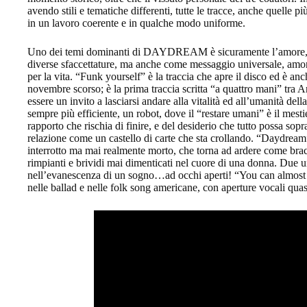
avendo stili e tematiche differenti, tutte le tracce, anche quelle 
in un lavoro coerente e in qualche modo uniforme.
Uno dei temi dominanti di DAYDREAM è sicuramente l’amore, vi
diverse sfaccettature, ma anche come messaggio universale, amore
per la vita. “Funk yourself” è la traccia che apre il disco ed è anch
novembre scorso; è la prima traccia scritta “a quattro mani” tra A
essere un invito a lasciarsi andare alla vitalità ed all’umanità d
sempre più efficiente, un robot, dove il “restare umani” è il mestier
rapporto che rischia di finire, e del desiderio che tutto possa sop
relazione come un castello di carte che sta crollando. “Daydream”
interrotto ma mai realmente morto, che torna ad ardere come brac
rimpianti e brividi mai dimenticati nel cuore di una donna. Due u
nell’evanescenza di un sogno…ad occhi aperti! “You can almost 
nelle ballad e nelle folk song americane, con aperture vocali quas