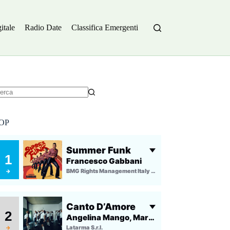
itale
Radio Date
Classifica Emergenti
essun
sultato
OP