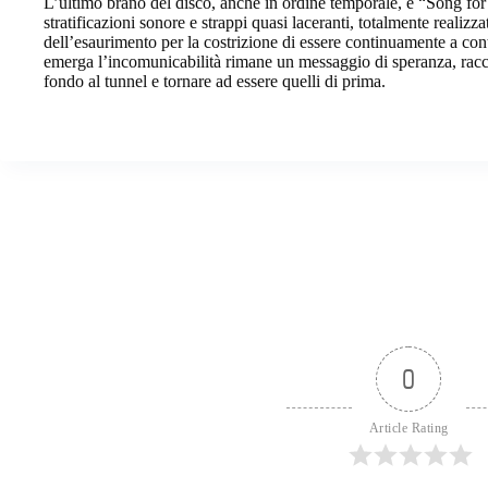
L’ultimo brano del disco, anche in ordine temporale, è “Song for A
stratificazioni sonore e strappi quasi laceranti, totalmente realizz
dell’esaurimento per la costrizione di essere continuamente a con
emerga l’incomunicabilità rimane un messaggio di speranza, racchi
fondo al tunnel e tornare ad essere quelli di prima.
0
Article Rating