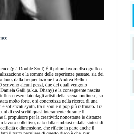
ence
ce (già Double Soul) È il primo lavoro discografico
ealizzazione e la somma delle esperienze passate, sia dei
ntano, dalla frequentazione tra Andrea Bellini
’90 scrivono alcuni pezzi, due dei quali vengono
e Daniela Galli (a.k.a. Dhany) e la conseguente nascita
influsso esercitato dagli artisti della scena londinese, su
ata molto forte, e si concretizza nella ricerca di una
 e sofisticati synth, tra il soul e il pop più raffinato. Tra
lcuni di essi scritti quasi interamente durante il
il propulsore per la creatività; nonostante le distanze
avoro collettivo, nato dalla simbiosi e dalla sintesi di
ificità e dimensione, che riflette in parte anche il
atti il tratto peculiare di questo disco è che, pur