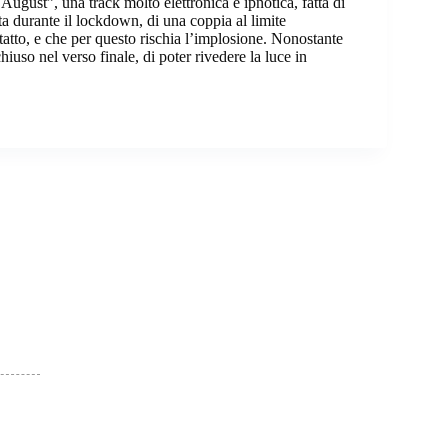
ugust”, una track molto elettronica e ipnotica, fatta di
ata durante il lockdown, di una coppia al limite
tatto, e che per questo rischia l’implosione. Nonostante
uso nel verso finale, di poter rivedere la luce in