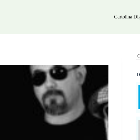
Cartolina Dig
N
ri
T