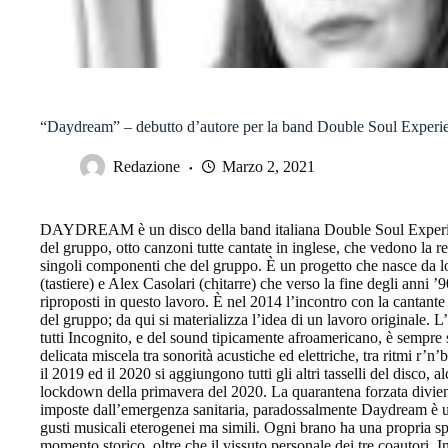
“Daydream” – debutto d’autore per la band Double Soul Experi
Redazione
Marzo 2, 2021
DAYDREAM è un disco della band italiana Double Soul Experien
del gruppo, otto canzoni tutte cantate in inglese, che vedono la r
singoli componenti che del gruppo. È un progetto che nasce da lo
(tastiere) e Alex Casolari (chitarre) che verso la fine degli anni 
riproposti in questo lavoro. È nel 2014 l’incontro con la cantant
del gruppo; da qui si materializza l’idea di un lavoro originale. L’
tutti Incognito, e del sound tipicamente afroamericano, è sempre st
delicata miscela tra sonorità acustiche ed elettriche, tra ritmi r’n’b’
il 2019 ed il 2020 si aggiungono tutti gli altri tasselli del disco, a
lockdown della primavera del 2020. La quarantena forzata diviene 
imposte dall’emergenza sanitaria, paradossalmente Daydream è un l
gusti musicali eterogenei ma simili. Ogni brano ha una propria spec
momento storico, oltre che il vissuto personale dei tre coautori. Inf