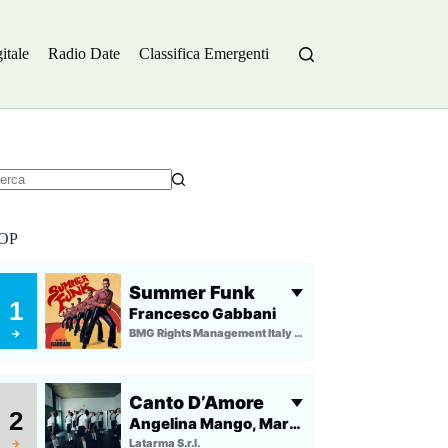
itale
Radio Date
Classifica Emergenti
essun
sultato
OP