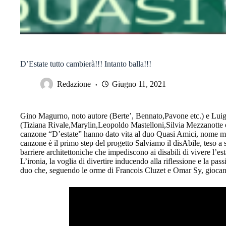
D’Estate tutto cambierà!!! Intanto balla!!!
Redazione
Giugno 11, 2021
Gino Magurno, noto autore (Berte’, Bennato,Pavone etc.) e Luigi
(Tiziana Rivale,Marylin,Leopoldo Mastelloni,Silvia Mezzanotte etc
canzone “D’estate” hanno dato vita al duo Quasi Amici, nome m
canzone è il primo step del progetto Salviamo il disAbile, teso a s
barriere architettoniche che impediscono ai disabili di vivere l’esta
L’ironia, la voglia di divertire inducendo alla riflessione e la p
duo che, seguendo le orme di Francois Cluzet e Omar Sy, giocano c