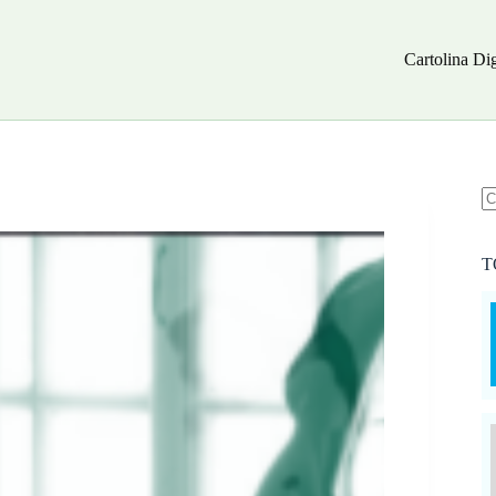
Cartolina Dig
N
ri
T