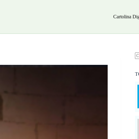
Cartolina Dig
N
ri
T