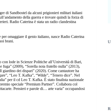
ger di Sandbostel da alcuni prigionieri militari italiani
ull’andamento della guerra e trovare quindi la forza di
cerieri. Radio Caterina è stata un radio clandestina
e per omaggiare il genio italiano, nasce Radio Caterina
uoi brani.
Ul
 con lode in Scienze Politiche all’Università di Bari,
 fuga” (2009), “Sorella noia fratello nulla” (2013),
Il giardino dei dispari” (2020). Come cantautore ha
agare”, “Leo T. Kafka”, “Wilde”, “Tenero dice”. Nel
ia” per il cd Leo T. Kafka. È stato finalista nazionale
premio speciale “Premium Partner”. Collabora col
tacarte. Pensieri e parole di… arte varia” occupandosi
Ri