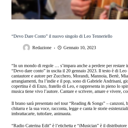
“Devo Dare Conto” il nuovo singolo di Leo Tenneriello
Redazione
Gennaio 10, 2023
“In un mondo di regole … s’impara anche a perdere per restare i
“Devo dare conto” in uscita il 20 gennaio 2023. Il testo è di L
cantautore e autore per Zucchero, Morandi, Mannoia, Bertè, Mia Ma
arrangiamenti, fra l’indie e il pop, sono di Gabriele Andrisani, g
copertina è di Enzo, fratello di Leo, e rappresenta in pieno lo spi
musica tiene vivo l’autore. Cantare e scrivere, amare e vivere, con
Il brano sarà presentato nel tour “Reading & Songs” – canzoni, br
chitarra e la sua voce, racconta, legge e canta le storie esistenziali
imbrattacarte, tuttofare, animauta.
“Radio Caterina Edit” è l’etichetta e “iMusician” è il distributore d