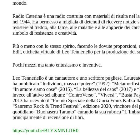
mondo.
Radio Caterina è una radio costruita con materiali di risulta nel la
nel 1944. Ha permesso a migliaia di detenuti di ricevere notizie s
resistere al freddo, alla fame, alle malattie e alle angherie dei car
simbolo di resistenza e creatività.
Più o meno con lo stesso spirito, facendo le dovute proporzioni, 
Edit, etichetta virtuale di Leo Tenneriello per la produzione dei s
Pochi mezzi ma tanto entusiasmo e inventiva.
Leo Tenneriello è un cantautore e uno scrittore pugliese. Laureato
ha pubblicato “Individuo, massa e potere” (1992), “Metamorfosi e
“In amore siamo cose” (2015), “La bellezza del caos” (2017) e “
invece all’attivo sei album: “ControVerso”, “Viversi”, “Basta P
2013 ha ricevuto il “Premio Speciale della Giuria Franz Kafka Ital
“Sanremo Rock & Trend Festival”, edizione 2020, vincitore del 
quotidiano “Buonasera Taranto” curando la sua rubrica “L’Imbrat
principalmente di recensione di libri.
https://youtu.be/B1YXMNLt1R0