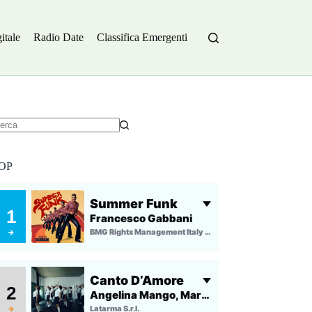
itale
Radio Date
Classifica Emergenti
essun
sultato
OP