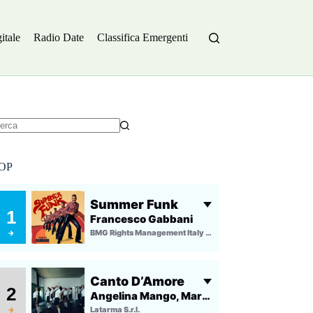
itale
Radio Date
Classifica Emergenti
essun
sultato
OP