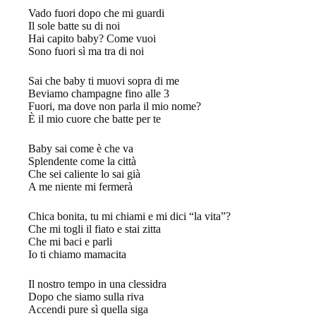
Vado fuori dopo che mi guardi
Il sole batte su di noi
Hai capito baby? Come vuoi
Sono fuori sì ma tra di noi
Sai che baby ti muovi sopra di me
Beviamo champagne fino alle 3
Fuori, ma dove non parla il mio nome?
È il mio cuore che batte per te
Baby sai come è che va
Splendente come la città
Che sei caliente lo sai già
A me niente mi fermerà
Chica bonita, tu mi chiami e mi dici “la vita”?
Che mi togli il fiato e stai zitta
Che mi baci e parli
Io ti chiamo mamacita
Il nostro tempo in una clessidra
Dopo che siamo sulla riva
Accendi pure sì quella siga