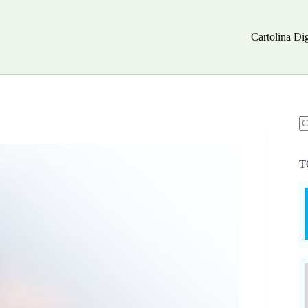
Cartolina Dig
N
ri
T