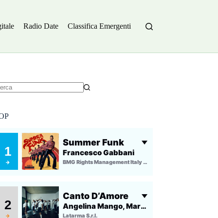
itale
Radio Date
Classifica Emergenti
essun
sultato
OP