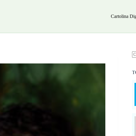
Cartolina Dig
N
ri
T