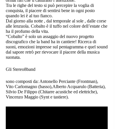
ormai rari che ti catturano l’attenzione.
Tra le righe del testo si può percepire la voglia di
conquista, il piacere di sentirsi bene in ogni posto
quando lei è al tuo fianco.
Dal giorno alla notte , dal temporale al sole , dalle corse
alle lenzuola. Cobalto è il tuffo nel colore dell’estate che
ha il profumo della vita.
“Cobalto” è solo un assaggio del nuovo progetto
discografico che la band ha in cantiere! Ricerca di
suoni, emozioni impresse sul pentagramma e quel sound
dal sapore retrò per rievocare il piacere della musica
suonata.
Gli Stereo8band
sono composti da: Antonello Perciante (Frontman),
Vito Carlomagno (basso),Alberto Acquarulo (Batteria),
Silvio De Filippo (Chitarre acustiche ed elettriche),
Vincenzo Maggio (Synt e tastiere).