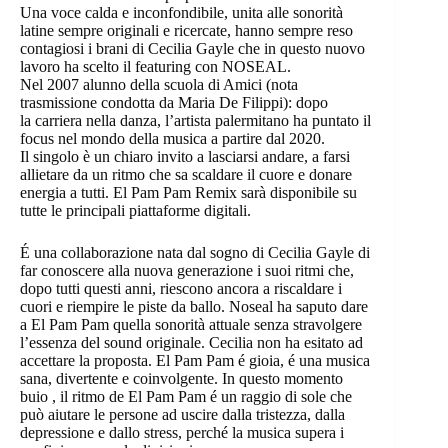
Una voce calda e inconfondibile, unita alle sonorità
latine sempre originali e ricercate, hanno sempre reso
contagiosi i brani di Cecilia Gayle che in questo nuovo
lavoro ha scelto il featuring con NOSEAL.
Nel 2007 alunno della scuola di Amici (nota
trasmissione condotta da Maria De Filippi): dopo
la carriera nella danza, l’artista palermitano ha puntato il
focus nel mondo della musica a partire dal 2020.
Il singolo è un chiaro invito a lasciarsi andare, a farsi
allietare da un ritmo che sa scaldare il cuore e donare
energia a tutti. El Pam Pam Remix sarà disponibile su
tutte le principali piattaforme digitali.
É una collaborazione nata dal sogno di Cecilia Gayle di
far conoscere alla nuova generazione i suoi ritmi che,
dopo tutti questi anni, riescono ancora a riscaldare i
cuori e riempire le piste da ballo. Noseal ha saputo dare
a El Pam Pam quella sonorità attuale senza stravolgere
l’essenza del sound originale. Cecilia non ha esitato ad
accettare la proposta. El Pam Pam é gioia, é una musica
sana, divertente e coinvolgente. In questo momento
buio , il ritmo de El Pam Pam é un raggio di sole che
può aiutare le persone ad uscire dalla tristezza, dalla
depressione e dallo stress, perché la musica supera i