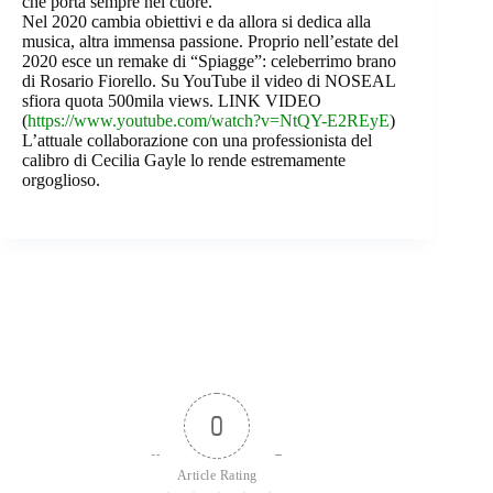
che porta sempre nel cuore.
Nel 2020 cambia obiettivi e da allora si dedica alla
musica, altra immensa passione. Proprio nell’estate del
2020 esce un remake di “Spiagge”: celeberrimo brano
di Rosario Fiorello. Su YouTube il video di NOSEAL
sfiora quota 500mila views. LINK VIDEO
(
https://www.youtube.com/watch?v=NtQY-E2REyE
)
L’attuale collaborazione con una professionista del
calibro di Cecilia Gayle lo rende estremamente
orgoglioso.
0
Article Rating