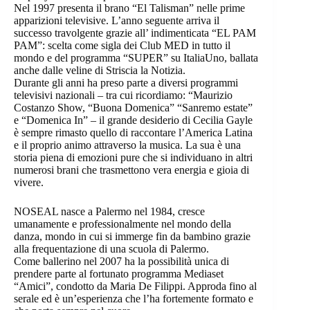
Nel 1997 presenta il brano “El Talisman” nelle prime
apparizioni televisive. L’anno seguente arriva il
successo travolgente grazie all’ indimenticata “EL PAM
PAM”: scelta come sigla dei Club MED in tutto il
mondo e del programma “SUPER” su ItaliaUno, ballata
anche dalle veline di Striscia la Notizia.
Durante gli anni ha preso parte a diversi programmi
televisivi nazionali – tra cui ricordiamo: “Maurizio
Costanzo Show, “Buona Domenica” “Sanremo estate”
e “Domenica In” – il grande desiderio di Cecilia Gayle
è sempre rimasto quello di raccontare l’America Latina
e il proprio animo attraverso la musica. La sua è una
storia piena di emozioni pure che si individuano in altri
numerosi brani che trasmettono vera energia e gioia di
vivere.
NOSEAL nasce a Palermo nel 1984, cresce
umanamente e professionalmente nel mondo della
danza, mondo in cui si immerge fin da bambino grazie
alla frequentazione di una scuola di Palermo.
Come ballerino nel 2007 ha la possibilità unica di
prendere parte al fortunato programma Mediaset
“Amici”, condotto da Maria De Filippi. Approda fino al
serale ed è un’esperienza che l’ha fortemente formato e