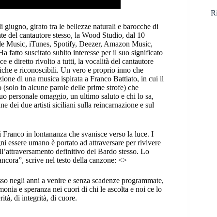
Ri
 giugno, girato tra le bellezze naturali e barocche di
te del cantautore stesso, la Wood Studio, dal 10
Apple Music, iTunes, Spotify, Deezer, Amazon Music,
 fatto suscitato subito interesse per il suo significato
e e diretto rivolto a tutti, la vocalità del cantautore
iche e riconoscibili. Un vero e proprio inno che
zione di una musica ispirata a Franco Battiato, in cui il
 (solo in alcune parole delle prime strofe) che
uo personale omaggio, un ultimo saluto e chi lo sa,
e dei due artisti siciliani sulla reincarnazione e sul
i Franco in lontananza che svanisce verso la luce. I
gni essere umano è portato ad attraversare per rivivere
ll’attraversamento definitivo del Bardo stesso. Lo
ancora”, scrive nel testo della canzone: <>
tesso negli anni a venire e senza scadenze programmate,
monia e speranza nei cuori di chi le ascolta e noi ce lo
à, di integrità, di cuore.