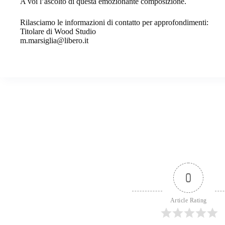
A voi l’ascolto di questa emozionante composizione.
Rilasciamo le informazioni di contatto per approfondimenti:
Titolare di Wood Studio
m.marsiglia@libero.it
0
Article Rating