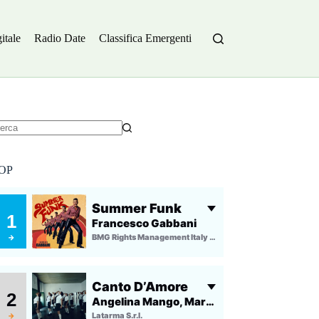
itale
Radio Date
Classifica Emergenti
essun
sultato
OP