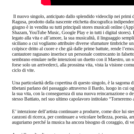
Il nuovo singolo, anticipato dallo splendido videoclip nei primi di
Ragusa, prodotto dalla nascente etichetta discografica indipenden
giugno è in vendita su tutti principali stores musicali online (
Shazam, YouTube Music, Google Play e in tutti i digital stores). Ha
legato alla vita e all’amore, la sua musicalità, il linguaggio semplic
siciliano a cui vogliamo attribuire diverse sfumature timbriche un
colpisce dritto al cuore e che già dalle prime battute, rende l’emo
cantautore ragusano inserisce un personale controcanto in falsetto
sembrano emulare nelle intenzioni un duetto con il Maestro, un s
forse solo un arrivederci, alla prossima vita, vista la visione comun
ciclo di vite.
Una particolarità della copertina di questo singolo, è la sagoma d
tibetani parlano del passaggio attraverso il Bardo, luogo in cui o
la sua vita, con la conseguenza di una nuova reincarnazione o de
stesso Battiato, nel suo ultimo capolavoro intitolato “Torneremo 
E’ intenzione dell’artista continuare a produrre, come dice lui s
canzoni di ricerca, per continuare a veicolare bellezza, poesia, ar
auguriamo perché la musica ha ancora bisogno di coraggio, di verit