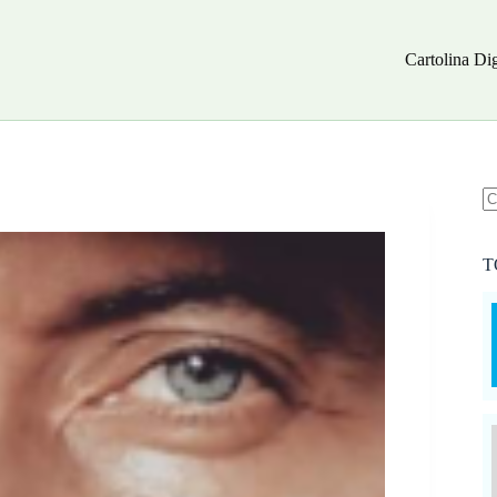
Cartolina Dig
N
ri
T