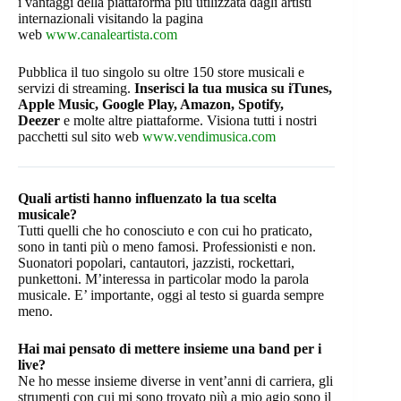
i vantaggi della piattaforma più utilizzata dagli artisti
internazionali visitando la pagina
web
www.canaleartista.com
Pubblica il tuo singolo su oltre 150 store musicali e
servizi di streaming.
Inserisci la tua musica su iTunes,
Apple Music, Google Play, Amazon, Spotify,
Deezer
e molte altre piattaforme. Visiona tutti i nostri
pacchetti sul sito web
www.vendimusica.com
Quali artisti hanno influenzato la tua scelta
musicale?
Tutti quelli che ho conosciuto e con cui ho praticato,
sono in tanti più o meno famosi. Professionisti e non.
Suonatori popolari, cantautori, jazzisti, rockettari,
punkettoni. M’interessa in particolar modo la parola
musicale. E’ importante, oggi al testo si guarda sempre
meno.
Hai mai pensato di mettere insieme una band per i
live?
Ne ho messe insieme diverse in vent’anni di carriera, gli
strumenti con cui mi sono trovato più a mio agio sono il