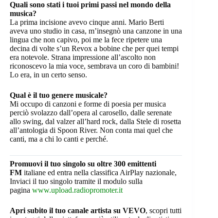
Quali sono stati i tuoi primi passi nel mondo della
musica?
La prima incisione avevo cinque anni. Mario Berti
aveva uno studio in casa, m’insegnò una canzone in una
lingua che non capivo, poi me la fece ripetere una
decina di volte s’un Revox a bobine che per quei tempi
era notevole. Strana impressione all’ascolto non
riconoscevo la mia voce, sembrava un coro di bambini!
Lo era, in un certo senso.
Qual è il tuo genere musicale?
Mi occupo di canzoni e forme di poesia per musica
perciò svolazzo dall’opera al carosello, dalle serenate
allo swing, dal valzer all’hard rock, dalla Stele di rosetta
all’antologia di Spoon River. Non conta mai quel che
canti, ma a chi lo canti e perché.
Promuovi il tuo singolo su oltre 300 emittenti
FM
italiane ed entra nella classifica AirPlay nazionale,
Inviaci il tuo singolo tramite il modulo sulla
pagina
www.upload.radiopromoter.it
Apri subito il tuo canale artista su VEVO
, scopri tutti