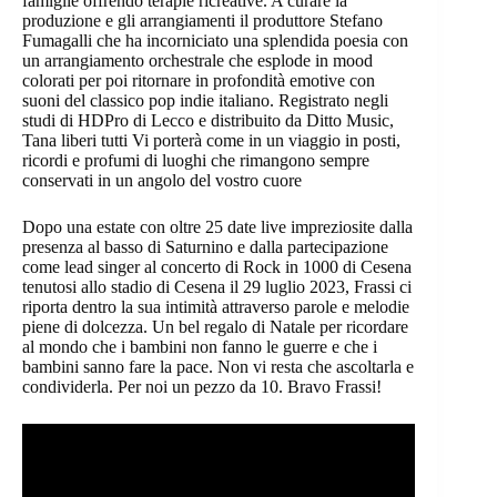
famiglie offrendo terapie ricreative. A curare la
produzione e gli arrangiamenti il produttore Stefano
Fumagalli che ha incorniciato una splendida poesia con
un arrangiamento orchestrale che esplode in mood
colorati per poi ritornare in profondità emotive con
suoni del classico pop indie italiano. Registrato negli
studi di HDPro di Lecco e distribuito da Ditto Music,
Tana liberi tutti Vi porterà come in un viaggio in posti,
ricordi e profumi di luoghi che rimangono sempre
conservati in un angolo del vostro cuore
Dopo una estate con oltre 25 date live impreziosite dalla
presenza al basso di Saturnino e dalla partecipazione
come lead singer al concerto di Rock in 1000 di Cesena
tenutosi allo stadio di Cesena il 29 luglio 2023, Frassi ci
riporta dentro la sua intimità attraverso parole e melodie
piene di dolcezza. Un bel regalo di Natale per ricordare
al mondo che i bambini non fanno le guerre e che i
bambini sanno fare la pace. Non vi resta che ascoltarla e
condividerla. Per noi un pezzo da 10. Bravo Frassi!