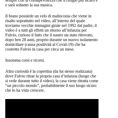
sempre con la consapevolezza che il rifugio più sicuro è
e sarà soltanto la sua musica.
Il brano possiede un velo di malinconia che viene in
risalto soprattutto nel video, all’interno del quale
troviamo vecchie immagini girate nel 1992 dal padre, il
video è a tutti gli effetti un ritorno all’infanzia per
Fulvio, curioso il fatto che il nastro sia stato ritrovato,
dopo ben 28 anni, proprio durante un nuovo isolamento
domiciliare (causa positività al Covid-19) che ha
costretto Fulvio in casa per circa un mese.
Insomma corsi e ricorsi.
Altra curiosità è la copertina (da lui stesso realizzata)
dove Fulvio ritrae la propria casa d’infanzia (luogo che
si vede durante tutto il video), la casa viene ritratta come
“un piccolo mondo”, probabilmente il suo luogo sicuro
che lo ha visto crescere.