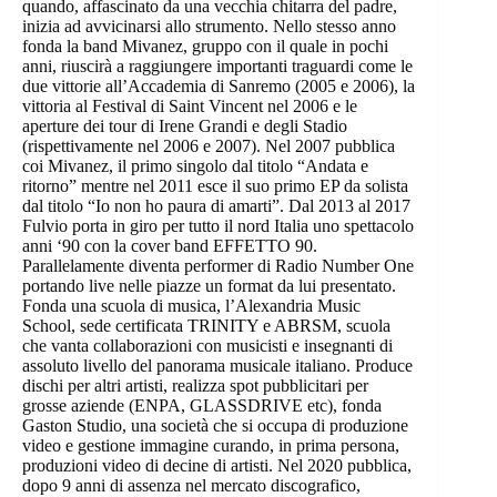
quando, affascinato da una vecchia chitarra del padre,
inizia ad avvicinarsi allo strumento. Nello stesso anno
fonda la band Mivanez, gruppo con il quale in pochi
anni, riuscirà a raggiungere importanti traguardi come le
due vittorie all’Accademia di Sanremo (2005 e 2006), la
vittoria al Festival di Saint Vincent nel 2006 e le
aperture dei tour di Irene Grandi e degli Stadio
(rispettivamente nel 2006 e 2007). Nel 2007 pubblica
coi Mivanez, il primo singolo dal titolo “Andata e
ritorno” mentre nel 2011 esce il suo primo EP da solista
dal titolo “Io non ho paura di amarti”. Dal 2013 al 2017
Fulvio porta in giro per tutto il nord Italia uno spettacolo
anni ‘90 con la cover band EFFETTO 90.
Parallelamente diventa performer di Radio Number One
portando live nelle piazze un format da lui presentato.
Fonda una scuola di musica, l’Alexandria Music
School, sede certificata TRINITY e ABRSM, scuola
che vanta collaborazioni con musicisti e insegnanti di
assoluto livello del panorama musicale italiano. Produce
dischi per altri artisti, realizza spot pubblicitari per
grosse aziende (ENPA, GLASSDRIVE etc), fonda
Gaston Studio, una società che si occupa di produzione
video e gestione immagine curando, in prima persona,
produzioni video di decine di artisti. Nel 2020 pubblica,
dopo 9 anni di assenza nel mercato discografico,