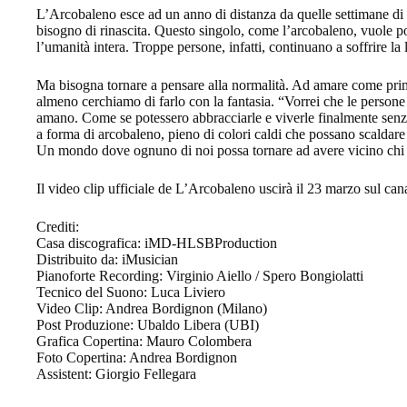
L’Arcobaleno esce ad un anno di distanza da quelle settimane d
bisogno di rinascita. Questo singolo, come l’arcobaleno, vuole p
l’umanità intera. Troppe persone, infatti, continuano a soffrire la 
Ma bisogna tornare a pensare alla normalità. Ad amare come prima
almeno cerchiamo di farlo con la fantasia. “Vorrei che le persone
amano. Come se potessero abbracciarle e viverle finalmente sen
a forma di arcobaleno, pieno di colori caldi che possano scaldare 
Un mondo dove ognuno di noi possa tornare ad avere vicino chi a
Il video clip ufficiale de L’Arcobaleno uscirà il 23 marzo sul ca
Crediti:
Casa discografica: iMD-HLSBProduction
Distribuito da: iMusician
Pianoforte Recording: Virginio Aiello / Spero Bongiolatti
Tecnico del Suono: Luca Liviero
Video Clip: Andrea Bordignon (Milano)
Post Produzione: Ubaldo Libera (UBI)
Grafica Copertina: Mauro Colombera
Foto Copertina: Andrea Bordignon
Assistent: Giorgio Fellegara