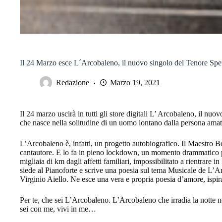
Il 24 Marzo esce L´Arcobaleno, il nuovo singolo del Tenore Spe
Redazione
Marzo 19, 2021
Il 24 marzo uscirà in tutti gli store digitali L’ Arcobaleno, il n
che nasce nella solitudine di un uomo lontano dalla persona amat
L’Arcobaleno è, infatti, un progetto autobiografico. Il Maestro B
cantautore. E lo fa in pieno lockdown, un momento drammatico pe
migliaia di km dagli affetti familiari, impossibilitato a rientrare in
siede al Pianoforte e scrive una poesia sul tema Musicale de L’A
Virginio Aiello. Ne esce una vera e propria poesia d’amore, ispira
Per te, che sei L’Arcobaleno. L’Arcobaleno che irradia la notte n
sei con me, vivi in me…