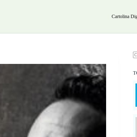
Cartolina Dig
N
ri
T