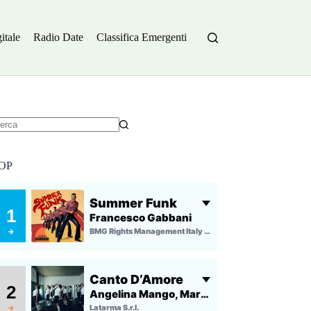
itale
Radio Date
Classifica Emergenti
essun
sultato
OP