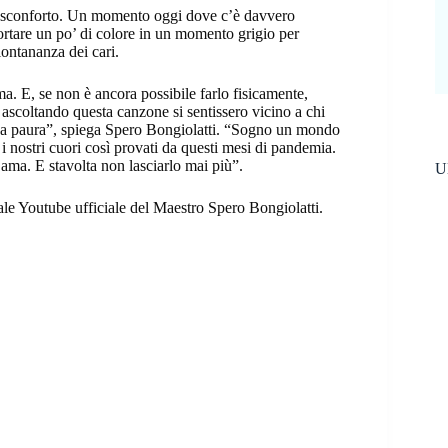
i sconforto. Un momento oggi dove c’è davvero
ortare un po’ di colore in un momento grigio per
lontananza dei cari.
. E, se non è ancora possibile farlo fisicamente,
 ascoltando questa canzone si sentissero vicino a chi
za paura”, spiega Spero Bongiolatti. “Sogno un mondo
i nostri cuori così provati da questi mesi di pandemia.
ma. E stavolta non lasciarlo mai più”.
Ul
nale Youtube ufficiale del Maestro Spero Bongiolatti.