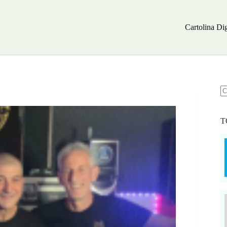
Cartolina Dig
N
ri
T