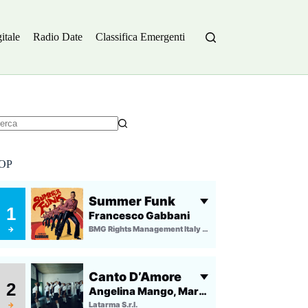
itale
Radio Date
Classifica Emergenti
essun
sultato
OP