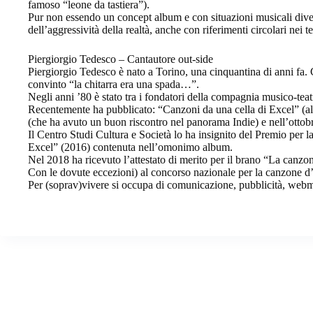
famoso “leone da tastiera”).
Pur non essendo un concept album e con situazioni musicali divers
dell’aggressività della realtà, anche con riferimenti circolari nei t
Piergiorgio Tedesco – Cantautore out-side
Piergiorgio Tedesco è nato a Torino, una cinquantina di anni fa. C
convinto “la chitarra era una spada…”.
Negli anni ’80 è stato tra i fondatori della compagnia musico-teatr
Recentemente ha pubblicato: “Canzoni da una cella di Excel” (a
(che ha avuto un buon riscontro nel panorama Indie) e nell’ottob
Il Centro Studi Cultura e Società lo ha insignito del Premio per l
Excel” (2016) contenuta nell’omonimo album.
Nel 2018 ha ricevuto l’attestato di merito per il brano “La canzo
Con le dovute eccezioni) al concorso nazionale per la canzone 
Per (soprav)vivere si occupa di comunicazione, pubblicità, webma