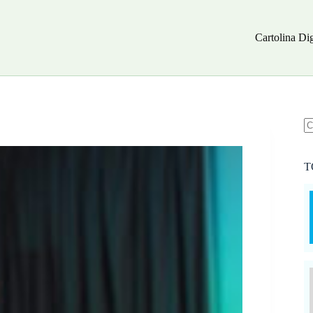
Cartolina Dig
N
ri
T