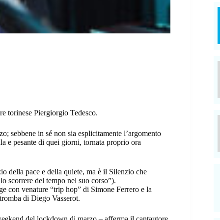
ore torinese Piergiorgio Tedesco.
arzo; sebbene in sé non sia esplicitamente l’argomento
la e pesante di quei giorni, tornata proprio ora
io della pace e della quiete, ma è il Silenzio che
lo scorrere del tempo nel suo corso”).
onge con venature “trip hop” di Simone Ferrero e la
 tromba di Diego Vasserot.
weekend del lockdown di marzo – afferma il cantautore