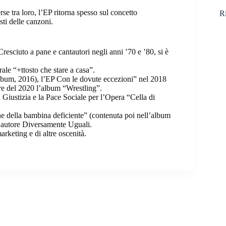
e tra loro, l’EP ritorna spesso sul concetto
Ri
esti delle canzoni.
resciuto a pane e cantautori negli anni ’70 e ’80, si è
ale “+ttosto che stare a casa”.
lbum, 2016), l’EP Con le dovute eccezioni” nel 2018
re del 2020 l’album “Wrestling”.
a Giustizia e la Pace Sociale per l’Opera “Cella di
ne della bambina deficiente” (contenuta poi nell’album
d’autore Diversamente Uguali.
rketing e di altre oscenità.