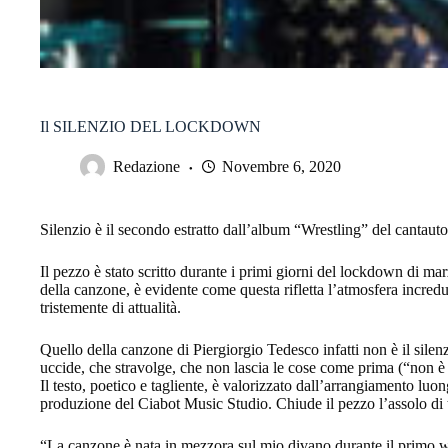
Il SILENZIO DEL LOCKDOWN
Redazione
Novembre 6, 2020
Silenzio è il secondo estratto dall’album “Wrestling” del cantaut
Il pezzo è stato scritto durante i primi giorni del lockdown di m
della canzone, è evidente come questa rifletta l’atmosfera incredu
tristemente di attualità.
Quello della canzone di Piergiorgio Tedesco infatti non è il silenz
uccide, che stravolge, che non lascia le cose come prima (“non è 
Il testo, poetico e tagliente, è valorizzato dall’arrangiamento lu
produzione del Ciabot Music Studio. Chiude il pezzo l’assolo di
“La canzone è nata in mezzora sul mio divano durante il primo 