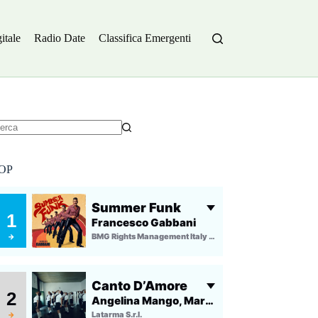
itale
Radio Date
Classifica Emergenti
essun
sultato
OP