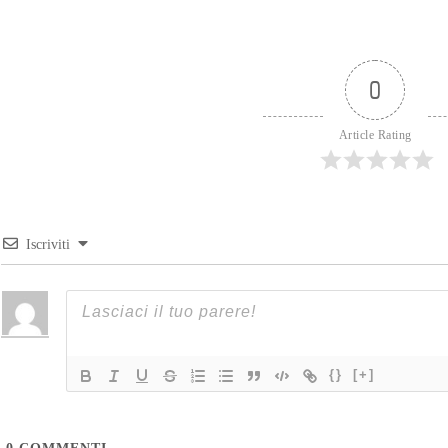
0
Article Rating
Iscriviti
{}
[+]