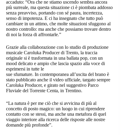
accaduto: “Ora che ne stiamo uscendo sembra ancora
più surreale, ma questa situazione ci è piombata addosso
senza preavviso, portando con sé paura, incertezza,
senso di impotenza. E ci ha insegnato che tutto può
cambiare in un attimo, che molte situazioni sfuggono al
nostro controllo: ma anche che possiamo trovare dentro
di noi la forza di affrontarle.”
Grazie alla collaborazione con lo studio di produzione
musicale Caroluka Producer di Trento, la traccia
originale si è trasformata in una ballata pop, con un
mood delicato e ampio che lascia spazio alla voce di
esprimersi in tutte le
sue sfumature. In contemporanea all’uscita del brano è
stato pubblicato anche il video ufficiale, targato sempre
Caroluka Producer, e girato nel suggestivo Parco
Fluviale del Torrente Centa, in Trentino.
“La natura è per me ciò che si avvicina di più al
concetto di posto magico: un luogo in cui riprendere
contatto con se stessi, ma anche una metafora di quel
viaggio interiore alla ricerca delle risposte alle nostre
domande più profonde”.