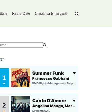
itale
Radio Date
Classifica Emergenti
essun
sultato
OP