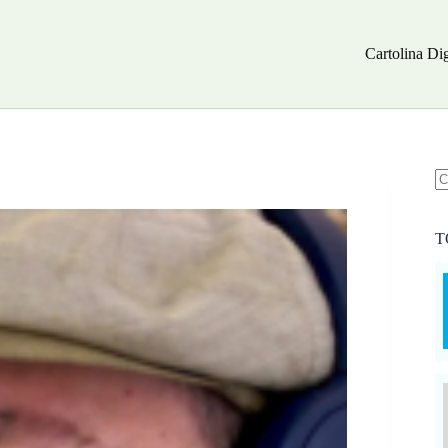
Cartolina Dig
N
ri
T