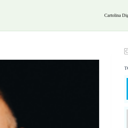
Cartolina Dig
N
ri
T