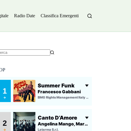
itale
Radio Date
Classifica Emergenti
essun
sultato
OP