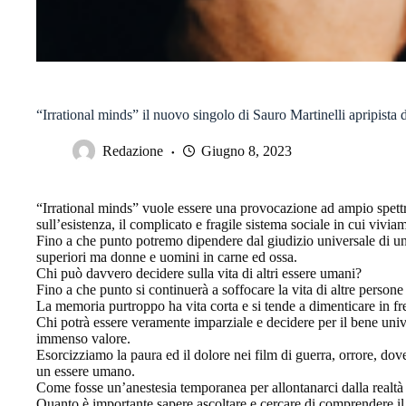
“Irrational minds” il nuovo singolo di Sauro Martinelli apripista 
Redazione
Giugno 8, 2023
“Irrational minds” vuole essere una provocazione ad ampio spettro
sull’esistenza, il complicato e fragile sistema sociale in cui viv
Fino a che punto potremo dipendere dal giudizio universale di un
superiori ma donne e uomini in carne ed ossa.
Chi può davvero decidere sulla vita di altri essere umani?
Fino a che punto si continuerà a soffocare la vita di altre persone p
La memoria purtroppo ha vita corta e si tende a dimenticare in fre
Chi potrà essere veramente imparziale e decidere per il bene univ
immenso valore.
Esorcizziamo la paura ed il dolore nei film di guerra, orrore, do
un essere umano.
Come fosse un’anestesia temporanea per allontanarci dalla realtà 
Quanto è importante sapere ascoltare e cercare di comprendere il