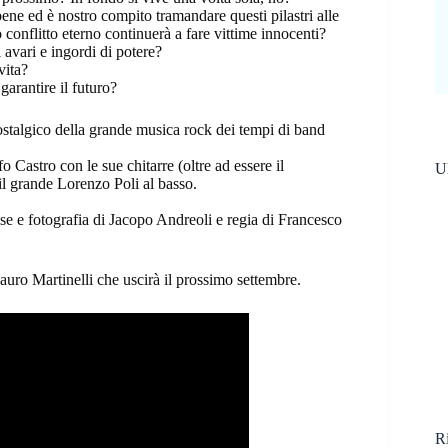
 bene ed è nostro compito tramandare questi pilastri alle
 conflitto eterno continuerà a fare vittime innocenti?
 avari e ingordi di potere?
vita?
garantire il futuro?
ostalgico della grande musica rock dei tempi di band
o Castro con le sue chitarre (oltre ad essere il
Ul
 il grande Lorenzo Poli al basso.
se e fotografia di Jacopo Andreoli e regia di Francesco
 Sauro Martinelli che uscirà il prossimo settembre.
Ri