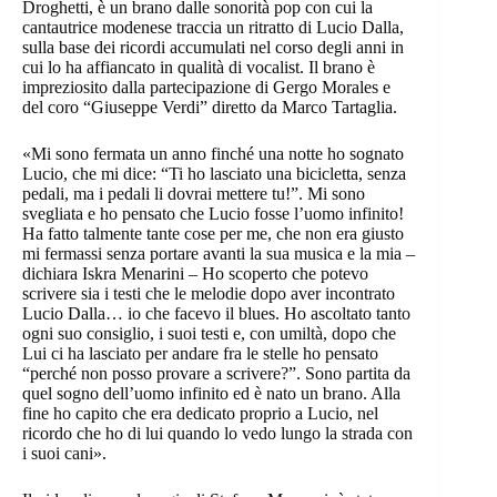
Droghetti, è un brano dalle sonorità pop con cui la
cantautrice modenese traccia un ritratto di Lucio Dalla,
sulla base dei ricordi accumulati nel corso degli anni in
cui lo ha affiancato in qualità di vocalist. Il brano è
impreziosito dalla partecipazione di Gergo Morales e
del coro “Giuseppe Verdi” diretto da Marco Tartaglia.
«Mi sono fermata un anno finché una notte ho sognato
Lucio, che mi dice: “Ti ho lasciato una bicicletta, senza
pedali, ma i pedali li dovrai mettere tu!”. Mi sono
svegliata e ho pensato che Lucio fosse l’uomo infinito!
Ha fatto talmente tante cose per me, che non era giusto
mi fermassi senza portare avanti la sua musica e la mia –
dichiara Iskra Menarini – Ho scoperto che potevo
scrivere sia i testi che le melodie dopo aver incontrato
Lucio Dalla… io che facevo il blues. Ho ascoltato tanto
ogni suo consiglio, i suoi testi e, con umiltà, dopo che
Lui ci ha lasciato per andare fra le stelle ho pensato
“perché non posso provare a scrivere?”. Sono partita da
quel sogno dell’uomo infinito ed è nato un brano. Alla
fine ho capito che era dedicato proprio a Lucio, nel
ricordo che ho di lui quando lo vedo lungo la strada con
i suoi cani».