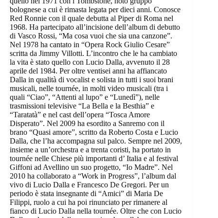
quello nel 1971 con i Tombstone, noto gruppo
bolognese a cui è rimasta legata per dieci anni. Conosce
Red Ronnie con il quale debutta al Piper di Roma nel
1968. Ha partecipato all’incisione dell’album di debutto
di Vasco Rossi, “Ma cosa vuoi che sia una canzone”.
Nel 1978 ha cantato in “Opera Rock Giulio Cesare”
scritta da Jimmy Villotti. L’incontro che le ha cambiato
la vita è stato quello con Lucio Dalla, avvenuto il 28
aprile del 1984. Per oltre ventisei anni ha affiancato
Dalla in qualità di vocalist e solista in tutti i suoi brani
musicali, nelle tournée, in molti video musicali (tra i
quali “Ciao”, “Attenti al lupo” e “Lunedì”), nelle
trasmissioni televisive “La Bella e la Besthia” e
“Taratatà” e nel cast dell’opera “Tosca Amore
Disperato”. Nel 2009 ha esordito a Sanremo con il
brano “Quasi amore”, scritto da Roberto Costa e Lucio
Dalla, che l’ha accompagna sul palco. Sempre nel 2009,
insieme a un’orchestra e a trenta coristi, ha portato in
tournée nelle Chiese più importanti d’ Italia e al festival
Giffoni ad Avellino un suo progetto, “Io Madre”. Nel
2010 ha collaborato a “Work in Progress”, l’album dal
vivo di Lucio Dalla e Francesco De Gregori. Per un
periodo è stata insegnante di “Amici” di Maria De
Filippi, ruolo a cui ha poi rinunciato per rimanere al
fianco di Lucio Dalla nella tournée. Oltre che con Lucio