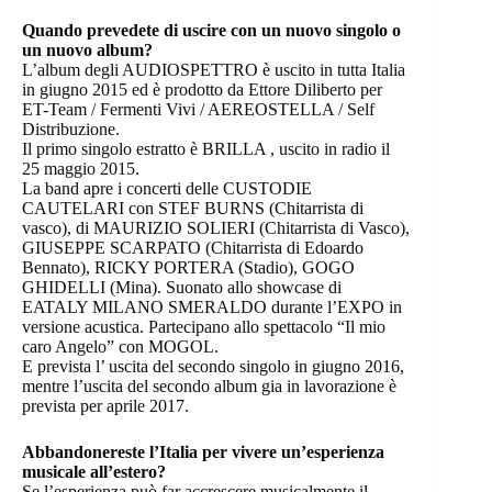
Quando prevedete di uscire con un nuovo singolo o
un nuovo album?
L’album degli AUDIOSPETTRO è uscito in tutta Italia
in giugno 2015 ed è prodotto da Ettore Diliberto per
ET-Team / Fermenti Vivi / AEREOSTELLA / Self
Distribuzione.
Il primo singolo estratto è BRILLA , uscito in radio il
25 maggio 2015.
La band apre i concerti delle CUSTODIE
CAUTELARI con STEF BURNS (Chitarrista di
vasco), di MAURIZIO SOLIERI (Chitarrista di Vasco),
GIUSEPPE SCARPATO (Chitarrista di Edoardo
Bennato), RICKY PORTERA (Stadio), GOGO
GHIDELLI (Mina). Suonato allo showcase di
EATALY MILANO SMERALDO durante l’EXPO in
versione acustica. Partecipano allo spettacolo “Il mio
caro Angelo” con MOGOL.
E prevista l’ uscita del secondo singolo in giugno 2016,
mentre l’uscita del secondo album gia in lavorazione è
prevista per aprile 2017.
Abbandonereste l’Italia per vivere un’esperienza
musicale all’estero?
Se l’esperienza può far accrescere musicalmente il