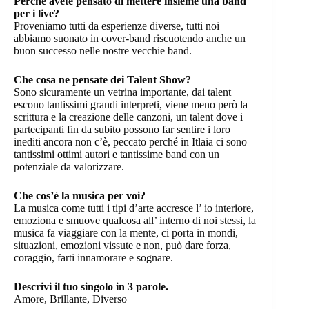
Perché avete pensato di mettere insieme una band
per i live?
Proveniamo tutti da esperienze diverse, tutti noi
abbiamo suonato in cover-band riscuotendo anche un
buon successo nelle nostre vecchie band.
Che cosa ne pensate dei Talent Show?
Sono sicuramente un vetrina importante, dai talent
escono tantissimi grandi interpreti, viene meno però la
scrittura e la creazione delle canzoni, un talent dove i
partecipanti fin da subito possono far sentire i loro
inediti ancora non c’è, peccato perché in Itlaia ci sono
tantissimi ottimi autori e tantissime band con un
potenziale da valorizzare.
Che cos’è la musica per voi?
La musica come tutti i tipi d’arte accresce l’ io interiore,
emoziona e smuove qualcosa all’ interno di noi stessi, la
musica fa viaggiare con la mente, ci porta in mondi,
situazioni, emozioni vissute e non, può dare forza,
coraggio, farti innamorare e sognare.
Descrivi il tuo singolo in 3 parole.
Amore, Brillante, Diverso