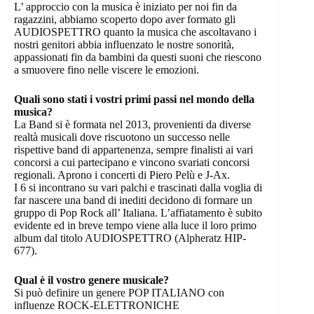
L’ approccio con la musica è iniziato per noi fin da
ragazzini, abbiamo scoperto dopo aver formato gli
AUDIOSPETTRO quanto la musica che ascoltavano i
nostri genitori abbia influenzato le nostre sonorità,
appassionati fin da bambini da questi suoni che riescono
a smuovere fino nelle viscere le emozioni.
Quali sono stati i vostri primi passi nel mondo della
musica?
La Band si è formata nel 2013, provenienti da diverse
realtà musicali dove riscuotono un successo nelle
rispettive band di appartenenza, sempre finalisti ai vari
concorsi a cui partecipano e vincono svariati concorsi
regionali. Aprono i concerti di Piero Pelù e J-Ax.
I 6 si incontrano su vari palchi e trascinati dalla voglia di
far nascere una band di inediti decidono di formare un
gruppo di Pop Rock all’ Italiana. L’affiatamento è subito
evidente ed in breve tempo viene alla luce il loro primo
album dal titolo AUDIOSPETTRO (Alpheratz HIP-
677).
Qual è il vostro genere musicale?
Si può definire un genere POP ITALIANO con
influenze ROCK-ELETTRONICHE