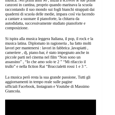
musica. Nei primi anni 90′, inizia a scrivere le sue prime
canzoni in cantina, proprio quando marinava la scuola
raccontando il suo mondo sui fogli bianchi strappati dai
quaderni di scuola delle medie, impara così via facendo
a cantare a suonare il pianoforte, la chitarra da
autodidatta, successivamente studiato pianoforte e
composizione.
Si ispira alla musica leggera Italiana, il pop, il rock e la
musica latina. Diplomato in ragioneria , ha fatto molti
lavori per mantenersi : lavori in fabbrica ,lavapiatti ,
cameriere , dj, piano-bar, è stato impegnato anche in
piccole parti nel cinema nel film “Non sono un
assassino” , “Io che amo solo te 2 ” “Mi rifaccio il
trullo” e nella fiction Rai “Braccialetti rossi 1 e 3 “.
La musica però resta la sua grande passione, Tutti gli
aggiornamenti in tempo reale sulle pagine
ufficiali Facebook, Instagram e Youtube di Massimo
Giancola.