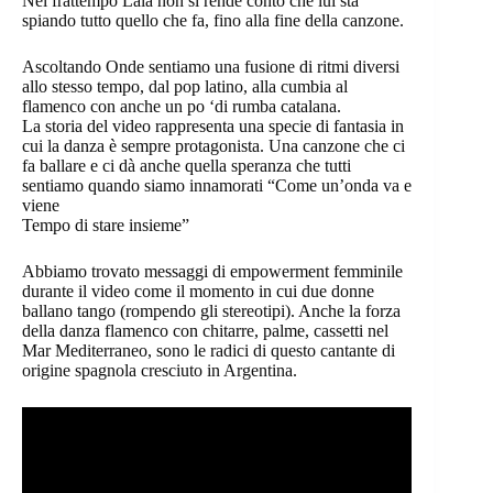
Nel frattempo Laia non si rende conto che lui sta
spiando tutto quello che fa, fino alla fine della canzone.
Ascoltando Onde sentiamo una fusione di ritmi diversi
allo stesso tempo, dal pop latino, alla cumbia al
flamenco con anche un po ‘di rumba catalana.
La storia del video rappresenta una specie di fantasia in
cui la danza è sempre protagonista. Una canzone che ci
fa ballare e ci dà anche quella speranza che tutti
sentiamo quando siamo innamorati “Come un’onda va e
viene
Tempo di stare insieme”
Abbiamo trovato messaggi di empowerment femminile
durante il video come il momento in cui due donne
ballano tango (rompendo gli stereotipi). Anche la forza
della danza flamenco con chitarre, palme, cassetti nel
Mar Mediterraneo, sono le radici di questo cantante di
origine spagnola cresciuto in Argentina.