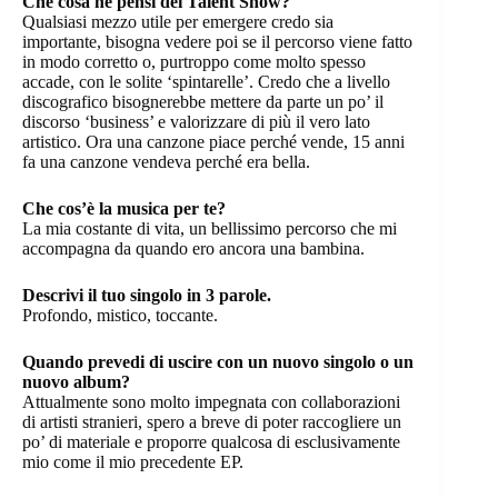
Che cosa ne pensi dei Talent Show?
Qualsiasi mezzo utile per emergere credo sia
importante, bisogna vedere poi se il percorso viene fatto
in modo corretto o, purtroppo come molto spesso
accade, con le solite ‘spintarelle’. Credo che a livello
discografico bisognerebbe mettere da parte un po’ il
discorso ‘business’ e valorizzare di più il vero lato
artistico. Ora una canzone piace perché vende, 15 anni
fa una canzone vendeva perché era bella.
Che cos’è la musica per te?
La mia costante di vita, un bellissimo percorso che mi
accompagna da quando ero ancora una bambina.
Descrivi il tuo singolo in 3 parole.
Profondo, mistico, toccante.
Quando prevedi di uscire con un nuovo singolo o un
nuovo album?
Attualmente sono molto impegnata con collaborazioni
di artisti stranieri, spero a breve di poter raccogliere un
po’ di materiale e proporre qualcosa di esclusivamente
mio come il mio precedente EP.