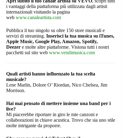
Apri subito il tuo canale artista su VEVO
, scopri tutti
i vantaggi della piattaforma più utilizzata dagli artisti
internazionali visitando la pagina
web
www.canaleartista.com
Pubblica il tuo singolo su oltre 150 store musicali e
servizi di streaming.
Inserisci la tua musica su iTunes,
Apple Music, Google Play, Amazon, Spotify,
Deezer
e molte altre piattaforme. Visiona tutti i nostri
pacchetti sul sito web
www.vendimusica.com
Quali artisti hanno influenzato la tua scelta
musicale?
Lene Marlin, Dolore O’ Riordan, Nico Chelsea, Jim
Morrison.
Hai mai pensato di mettere insieme una band per i
live?
Mi piacerebbe riportare in giro le mie canzoni e
collaborazioni in chiave acustica. Trovo che sia uno stile
molte intrigante da proporre.