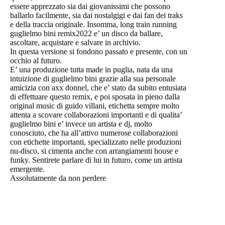
essere apprezzato sia dai giovanissimi che possono
ballarlo facilmente, sia dai nostalgigi e dai fan dei traks
e della traccia originale. Insomma, long train running
guglielmo bini remix2022 e’ un disco da ballare,
ascoltare, acquistare e salvare in archivio.
In questa versione si fondono passato e presente, con un
occhio al futuro.
E’ una produzione tutta made in puglia, nata da una
intuizione di guglielmo bini grazie alla sua personale
amicizia con axx donnel, che e’ stato da subito entusiata
di effettuare questo remix, e poi sposata in pieno dalla
original music di guido villani, etichetta sempre molto
attenta a scovare collaborazioni importanti e di qualita’
guglielmo bini e’ invece un artista e dj, molto
conosciuto, che ha all’attivo numerose collaborazioni
con etichette importanti, specializzato nelle produzioni
nu-disco, si cimenta anche con arrangiamenti house e
funky. Sentirete parlare di lui in futuro, come un artista
emergente.
Assolutamente da non perdere