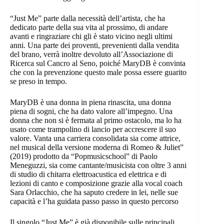
“Just Me” parte dalla necessità dell’artista, che ha
dedicato parte della sua vita al prossimo, di andare
avanti e ringraziare chi gli è stato vicino negli ultimi
anni. Una parte dei proventi, prevenienti dalla vendita
del brano, verrà inoltre devoluto all’Associazione di
Ricerca sul Cancro al Seno, poiché MaryDB è convinta
che con la prevenzione questo male possa essere guarito
se preso in tempo.
MaryDB è una donna in piena rinascita, una donna
piena di sogni, che ha dato valore all’impegno. Una
donna che non si è fermata al primo ostacolo, ma lo ha
usato come trampolino di lancio per accrescere il suo
valore. Vanta una carriera consolidata sia come attrice,
nel musical della versione moderna di Romeo & Juliet”
(2019) prodotto da “Popmusicschool” di Paolo
Meneguzzi, sia come cantante/musicista con oltre 3 anni
di studio di chitarra elettroacustica ed elettrica e di
lezioni di canto e composizione grazie alla vocal coach
Sara Orlacchio, che ha saputo credere in lei, nelle sue
capacità e l’ha guidata passo passo in questo percorso
Il singolo “Just Me” è già disponibile sulle principali