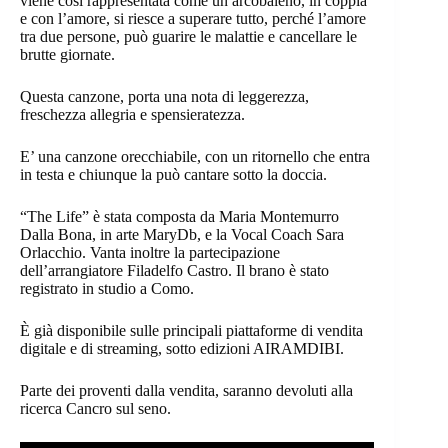
viene così rappresentata come un arcobaleno, in coppia
e con l’amore, si riesce a superare tutto, perché l’amore
tra due persone, può guarire le malattie e cancellare le
brutte giornate.
Questa canzone, porta una nota di leggerezza,
freschezza allegria e spensieratezza.
E’ una canzone orecchiabile, con un ritornello che entra
in testa e chiunque la può cantare sotto la doccia.
“The Life” è stata composta da Maria Montemurro
Dalla Bona, in arte MaryDb, e la Vocal Coach Sara
Orlacchio. Vanta inoltre la partecipazione
dell’arrangiatore Filadelfo Castro. Il brano è stato
registrato in studio a Como.
È già disponibile sulle principali piattaforme di vendita
digitale e di streaming, sotto edizioni AIRAMDIBI.
Parte dei proventi dalla vendita, saranno devoluti alla
ricerca Cancro sul seno.