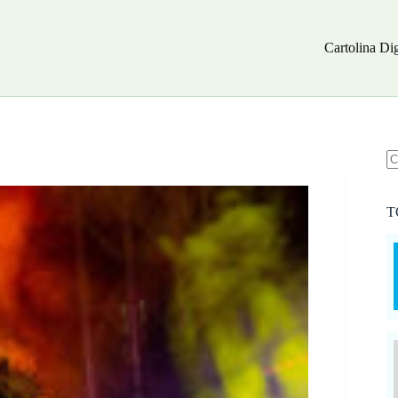
Cartolina Dig
N
ri
T