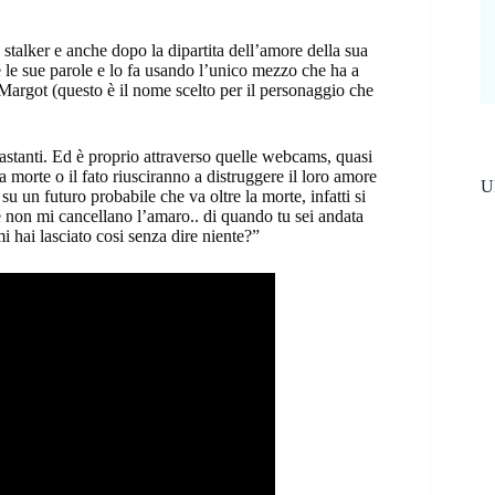
stalker e anche dopo la dipartita dell’amore della sua
re le sue parole e lo fa usando l’unico mezzo che ha a
Margot (questo è il nome scelto per il personaggio che
 astanti. Ed è proprio attraverso quelle webcams, quasi
la morte o il fato riusciranno a distruggere il loro amore
Ul
 un futuro probabile che va oltre la morte, infatti si
te non mi cancellano l’amaro.. di quando tu sei andata
i hai lasciato cosi senza dire niente?”