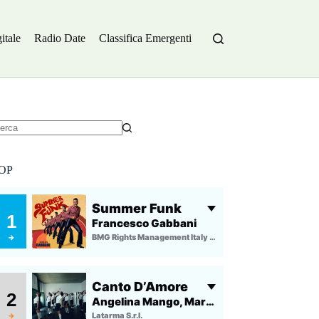
itale
Radio Date
Classifica Emergenti
essun
sultato
OP