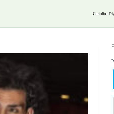
Cartolina Dig
N
ri
T