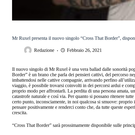
Mr Ruxel presenta il nuovo singolo “Cross That Border”, disponibi
Redazione
Febbraio 26, 2021
Il nuovo singolo di Mr Ruxel è una vera ballad dalle sonorità po
Border” è un brano che parla dei pensieri cattivi, del percorso n
imbattendosi nelle cattive compagnie, arrivando perfino all’utiliz
viaggio, è possibile trovarsi coinvolti in dei percorsi ardui e co
proprio modo per affrontarli. La perdita di una persona amata, u
catastrofe naturale e così via. Per quanto si possano ritenere tutte
certo punto, inconsciamente, in noi qualcosa si smuove: proprio i
pensare positivamente e renderci conto che, da tutte queste esper
crescita.
“Cross That Border” sarà prossimamente disponibile sulle principa