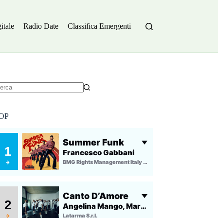
itale
Radio Date
Classifica Emergenti
essun
sultato
OP