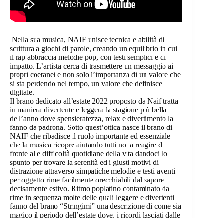
Nella sua musica, NAIF unisce tecnica e abilità di
scrittura a giochi di parole, creando un equilibrio in cui
il rap abbraccia melodie pop, con testi semplici e di
impatto. L’artista cerca di trasmettere un messaggio ai
propri coetanei e non solo l’importanza di un valore che
si sta perdendo nel tempo, un valore che definisce
digitale.
Il brano dedicato all’estate 2022 proposto da Naif tratta
in maniera divertente e leggera la stagione più bella
dell’anno dove spensieratezza, relax e divertimento la
fanno da padrona. Sotto quest’ottica nasce il brano di
NAIF che ribadisce il ruolo importante ed essenziale
che la musica ricopre aiutando tutti noi a reagire di
fronte alle difficoltà quotidiane della vita dandoci lo
spunto per trovare la serenità ed i giusti motivi di
distrazione attraverso simpatiche melodie e testi aventi
per oggetto rime facilmente orecchiabili dal sapore
decisamente estivo. Ritmo poplatino contaminato da
rime in sequenza molte delle quali leggere e divertenti
fanno del brano “Stringimi” una descrizione di come sia
magico il periodo dell’estate dove, i ricordi lasciati dalle