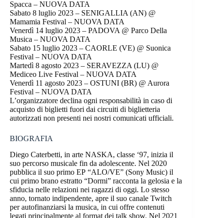
Spacca – NUOVA DATA
Sabato 8 luglio 2023 – SENIGALLIA (AN) @
Mamamia Festival – NUOVA DATA
Venerdì 14 luglio 2023 – PADOVA @ Parco Della
Musica – NUOVA DATA
Sabato 15 luglio 2023 – CAORLE (VE) @ Suonica
Festival – NUOVA DATA
Martedì 8 agosto 2023 – SERAVEZZA (LU) @
Mediceo Live Festival – NUOVA DATA
Venerdì 11 agosto 2023 – OSTUNI (BR) @ Aurora
Festival – NUOVA DATA
L’organizzatore declina ogni responsabilità in caso di
acquisto di biglietti fuori dai circuiti di biglietteria
autorizzati non presenti nei nostri comunicati ufficiali.
BIOGRAFIA
Diego Caterbetti, in arte NASKA, classe ‘97, inizia il
suo percorso musicale fin da adolescente. Nel 2020
pubblica il suo primo EP “ALO/VE” (Sony Music) il
cui primo brano estratto “Dormi” racconta la gelosia e la
sfiducia nelle relazioni nei ragazzi di oggi. Lo stesso
anno, tornato indipendente, apre il suo canale Twitch
per autofinanziarsi la musica, in cui offre contenuti
legati principalmente al format dei talk show. Nel 2021