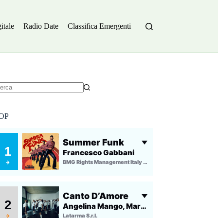
itale
Radio Date
Classifica Emergenti
essun
sultato
OP