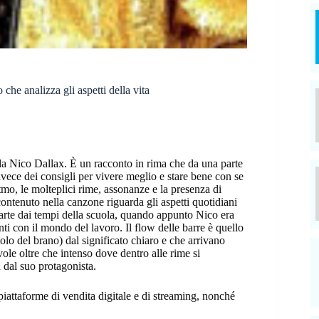
he analizza gli aspetti della vita
 da Nico Dallax. È un racconto in rima che da una parte
nvece dei consigli per vivere meglio e stare bene con se
ritmo, le molteplici rime, assonanze e la presenza di
contenuto nella canzone riguarda gli aspetti quotidiani
 parte dai tempi della scuola, quando appunto Nico era
nti con il mondo del lavoro. Il flow delle barre è quello
olo del brano) dal significato chiaro e che arrivano
evole oltre che intenso dove dentro alle rime si
 dal suo protagonista.
 piattaforme di vendita digitale e di streaming, nonché