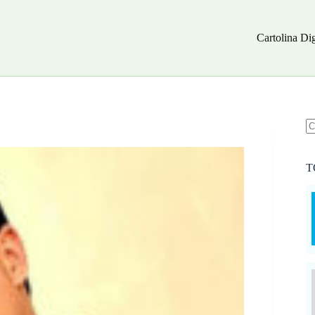
Cartolina Dig
N
ri
T