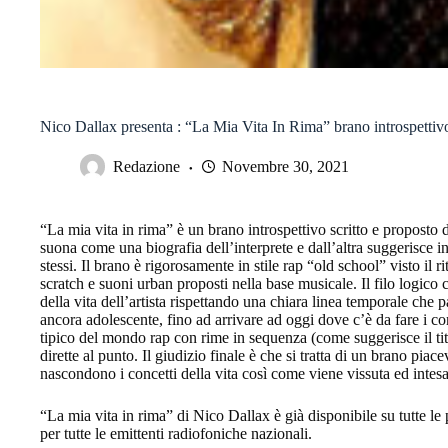
Nico Dallax presenta : “La Mia Vita In Rima” brano introspettivo c
Redazione
Novembre 30, 2021
“La mia vita in rima” è un brano introspettivo scritto e proposto
suona come una biografia dell’interprete e dall’altra suggerisce i
stessi. Il brano è rigorosamente in stile rap “old school” visto il 
scratch e suoni urban proposti nella base musicale. Il filo logico 
della vita dell’artista rispettando una chiara linea temporale che
ancora adolescente, fino ad arrivare ad oggi dove c’è da fare i co
tipico del mondo rap con rime in sequenza (come suggerisce il tit
dirette al punto. Il giudizio finale è che si tratta di un brano piac
nascondono i concetti della vita così come viene vissuta ed intesa
“La mia vita in rima” di Nico Dallax è già disponibile su tutte le
per tutte le emittenti radiofoniche nazionali.