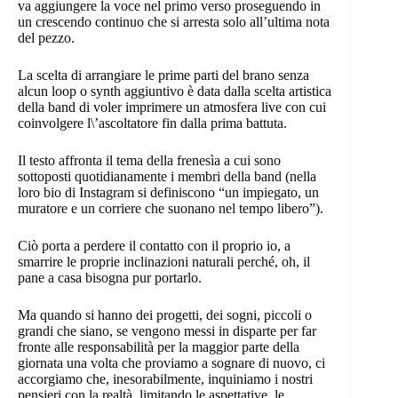
va aggiungere la voce nel primo verso proseguendo in
un crescendo continuo che si arresta solo all’ultima nota
del pezzo.
La scelta di arrangiare le prime parti del brano senza
alcun loop o synth aggiuntivo è data dalla scelta artistica
della band di voler imprimere un atmosfera live con cui
coinvolgere l\’ascoltatore fin dalla prima battuta.
Il testo affronta il tema della frenesìa a cui sono
sottoposti quotidianamente i membri della band (nella
loro bio di Instagram si definiscono “un impiegato, un
muratore e un corriere che suonano nel tempo libero”).
Ciò porta a perdere il contatto con il proprio io, a
smarrire le proprie inclinazioni naturali perché, oh, il
pane a casa bisogna pur portarlo.
Ma quando si hanno dei progetti, dei sogni, piccoli o
grandi che siano, se vengono messi in disparte per far
fronte alle responsabilità per la maggior parte della
giornata una volta che proviamo a sognare di nuovo, ci
accorgiamo che, inesorabilmente, inquiniamo i nostri
pensieri con la realtà, limitando le aspettative, le