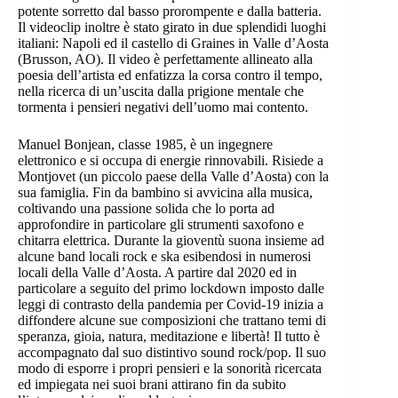
potente sorretto dal basso prorompente e dalla batteria.
Il videoclip inoltre è stato girato in due splendidi luoghi
italiani: Napoli ed il castello di Graines in Valle d’Aosta
(Brusson, AO). Il video è perfettamente allineato alla
poesia dell’artista ed enfatizza la corsa contro il tempo,
nella ricerca di un’uscita dalla prigione mentale che
tormenta i pensieri negativi dell’uomo mai contento.
Manuel Bonjean, classe 1985, è un ingegnere
elettronico e si occupa di energie rinnovabili. Risiede a
Montjovet (un piccolo paese della Valle d’Aosta) con la
sua famiglia. Fin da bambino si avvicina alla musica,
coltivando una passione solida che lo porta ad
approfondire in particolare gli strumenti saxofono e
chitarra elettrica. Durante la gioventù suona insieme ad
alcune band locali rock e ska esibendosi in numerosi
locali della Valle d’Aosta. A partire dal 2020 ed in
particolare a seguito del primo lockdown imposto dalle
leggi di contrasto della pandemia per Covid-19 inizia a
diffondere alcune sue composizioni che trattano temi di
speranza, gioia, natura, meditazione e libertà! Il tutto è
accompagnato dal suo distintivo sound rock/pop. Il suo
modo di esporre i propri pensieri e la sonorità ricercata
ed impiegata nei suoi brani attirano fin da subito