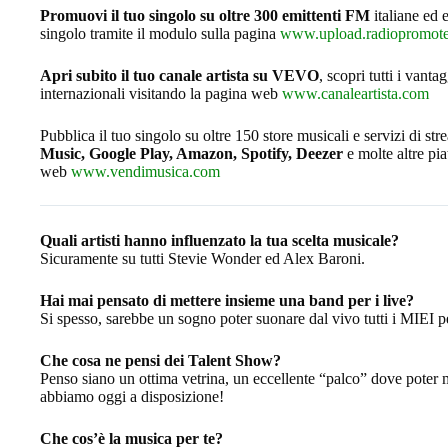
Promuovi il tuo singolo su oltre 300 emittenti FM
italiane ed e
singolo tramite il modulo sulla pagina
www.upload.radiopromoter
Apri subito il tuo canale artista su VEVO
, scopri tutti i vanta
internazionali visitando la pagina web
www.canaleartista.com
Pubblica il tuo singolo su oltre 150 store musicali e servizi di st
Music, Google Play, Amazon, Spotify, Deezer
e molte altre piat
web
www.vendimusica.com
Quali artisti hanno influenzato la tua scelta musicale?
Sicuramente su tutti Stevie Wonder ed Alex Baroni.
Hai mai pensato di mettere insieme una band per i live?
Si spesso, sarebbe un sogno poter suonare dal vivo tutti i MIEI p
Che cosa ne pensi dei Talent Show?
Penso siano un ottima vetrina, un eccellente “palco” dove poter mo
abbiamo oggi a disposizione!
Che cos’è la musica per te?