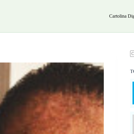
Cartolina Dig
N
ri
T