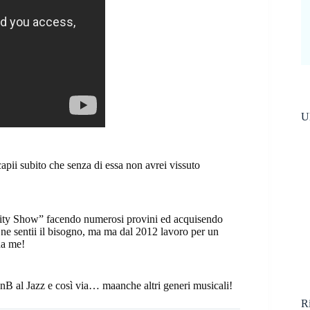
Ul
apii subito che senza di essa non avrei vissuto
lity Show” facendo numerosi provini ed acquisendo
 ne sentii il bisogno, ma ma dal 2012 lavoro per un
 da me!
RnB al Jazz e così via… maanche altri generi musicali!
Ri