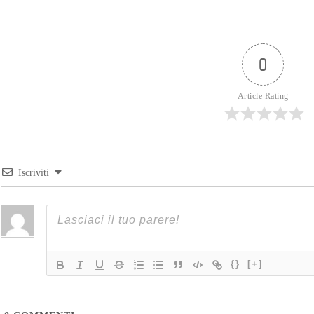
0
Article Rating
Iscriviti
{}
[+]