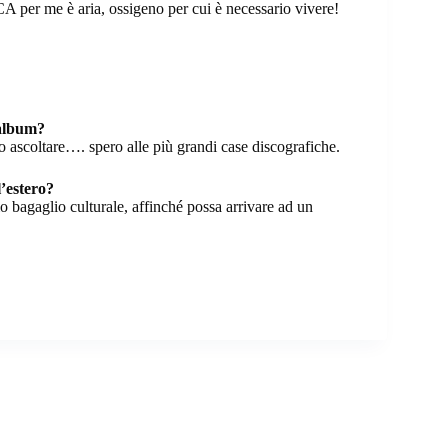
 per me è aria, ossigeno per cui è necessario vivere!
 album?
o ascoltare…. spero alle più grandi case discografiche.
l’estero?
o bagaglio culturale, affinché possa arrivare ad un