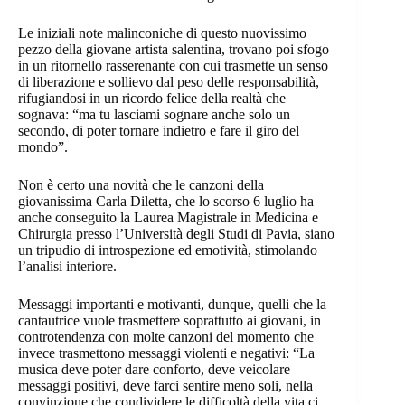
Le iniziali note malinconiche di questo nuovissimo
pezzo della giovane artista salentina, trovano poi sfogo
in un ritornello rasserenante con cui trasmette un senso
di liberazione e sollievo dal peso delle responsabilità,
rifugiandosi in un ricordo felice della realtà che
sognava: “ma tu lasciami sognare anche solo un
secondo, di poter tornare indietro e fare il giro del
mondo”.
Non è certo una novità che le canzoni della
giovanissima Carla Diletta, che lo scorso 6 luglio ha
anche conseguito la Laurea Magistrale in Medicina e
Chirurgia presso l’Università degli Studi di Pavia, siano
un tripudio di introspezione ed emotività, stimolando
l’analisi interiore.
Messaggi importanti e motivanti, dunque, quelli che la
cantautrice vuole trasmettere soprattutto ai giovani, in
controtendenza con molte canzoni del momento che
invece trasmettono messaggi violenti e negativi: “La
musica deve poter dare conforto, deve veicolare
messaggi positivi, deve farci sentire meno soli, nella
convinzione che condividere le difficoltà della vita ci