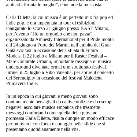
aiuti ad affrontarle meglio”, conclude la musicista.
Carla Diletta, la cui musica è un perfetto mix fra pop ed
indie pop, è ora impegnata in tour di esibizioni
inaugurato lo scorso 21 giugno presso BASE Milano,
per l’evento “Ho un orgoglio che non passa”
organizzato da Amnesty International per il Pride month
e il 24 giugno a Forte dei Marmi, nell’ambito del Gran
Galà svoltosi in occasione della sfilata di Futura
Models. Il 22 luglio a Milano per il Raster Festival –
Mare Culturale Urbano, importante rassegna di musica
underground diventata ormai uno strutturato festival.
Infine, il 25 luglio a Vibo Valentia, per aprire il concerto
dei Serendipity in occasione del festival Maledetta
Primavera Indie.
In un’epoca in cui giovani e meno giovani sono
continuamente bersagliati da cattive notizie e da esempi
negativi, ascoltare musica empatica che trasmette
messaggi confortanti come quella della giovane
promessa Carla Diletta, risulta dunque un modo efficace
per muoverci con forza e coraggio nelle sfide che si
presentano quotidianamente nella vita.