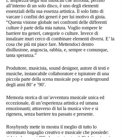
L’ampiezza degli stili musicali che affronta, perfino
all’interno di un solo disco, è uno degli elementi
essenziali della sua essenza artistica. Il solo fatto di
varcare i confini dei generi è per lui motivo di gioia.
“Questa visione globale nei confronti delle differenti
culture è parte della mia natura. Voglio rompere le
barriere tra generi, categorie o culture. Invece di
innalzare muri cerco di combinare elementi diversi. E’ la
cosa che più mi piace fare. Mettendoci dentro
disillusione, angoscia, rabbia, e, sempre e comunque,
tanta speranza.”
Produttore, musicista, sound designer, autore di testi e
musiche, instancabile collaboratore e ispiratore di una
piccola parte della scena musicale pop e underground
degli anni 80’ e ’90′.
Memoria storica di un’avventura musicale unica ed
eccezionale, di un’esperienza artistica ed umana
emozionanti; attraverso di lui la musica vive e si
rigenera, senza barriere tra passato e presente.
Rosybyndy mette in mostra il meglio di tutto lo
sterminato bagaglio creativo e musicale che possiede: