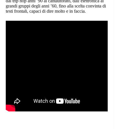
dal trip hop anni ’90 al cantautorato, dall’elettronica ai
grandi gruppi degli anni ’60, fino alla scelta convinta di
testi frontali, capaci di dire molto e in faccia.