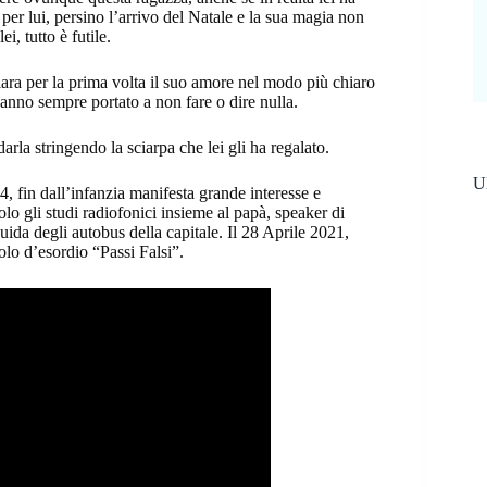
e per lui, persino l’arrivo del Natale e la sua magia non
i, tutto è futile.
iara per la prima volta il suo amore nel modo più chiaro
l’hanno sempre portato a non fare o dire nulla.
darla stringendo la sciarpa che lei gli ha regalato.
Ul
4, fin dall’infanzia manifesta grande interesse e
olo gli studi radiofonici insieme al papà, speaker di
ida degli autobus della capitale. Il 28 Aprile 2021,
lo d’esordio “Passi Falsi”.