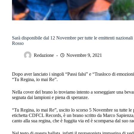
Sarà disponibile dal 12 Novembre per tutte le emittenti nazionali 
Rosso
Redazione
Novembre 9, 2021
Dopo aver lanciato i singoli “Passi falsi” e “Trasloco di emozioni
“Tu Regina, io mai Re”.
Nella cover del brano lo troviamo intento a sorseggiare una beva
segnata dai lampioni e piena di speranze.
“Tu Regina, io mai Re”, uscito lo scorso 5 Novembre su tutte le p
etichetta CDFCL Records, è un brano scritto da Marco Sapienza, 
canto alla sua regina, che è fuggita via ed è scomparsa dal suo ra
Nel testo di questa ballata, infatti il protagonista immagina di ve