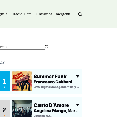
itale
Radio Date
Classifica Emergenti
essun
sultato
OP