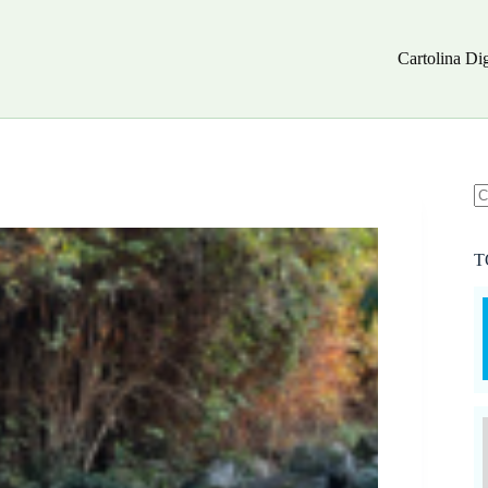
Cartolina Dig
N
ri
T