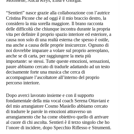
Morissette, Alicia Keys, Elisa e Giorgia.
“Sentieri” nasce grazie alla collaborazione con l’autrice
Cristina Picone che ad oggi è il mio braccio destro, la
considero la mia sorella maggiore. Il brano racconta
delle difficoltà che chiunque incontra durante la propria
vita per definire il proprio spazio interiore ed esteriore, a
causa non solo di una realtà esterna che spesso è ostile,
ma anche a causa delle proprie insicurezze. Ognuno di
noi dovrebbe imparare a volare sul proprio aereoplano,
anche se di carta, per raggiungere la meta più
importante: se stessi. Tutte queste emozioni, sensazioni,
paure abbiamo cercato di tradurle adattando ad un testo
decisamente forte una musica che cerca di
accompagnare l’ascoltatore all’interno del proprio
percorso interiore.
Dopo averci lavorato insieme e con il supporto
fondamentale della mia vocal coach Serena Ottaviani e
del mio arrangiatore Cosmo Masiello abbiamo cercato
di tradurre le parole in emozioni attraverso un
arrangiamento che ha come obiettivo quello di arrivare
al cuore di chi ascolta. Sentieri è il terzo singolo che ho
l’onore di incidere, dopo Specchio Riflesso e Strumenti.