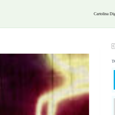
Cartolina Dig
N
ri
T