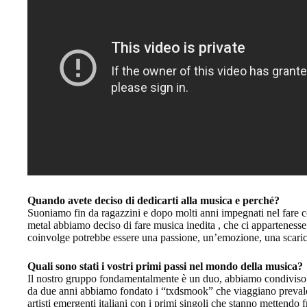
Quando avete deciso di dedicarti alla musica e perché?
Suoniamo fin da ragazzini e dopo molti anni impegnati nel fare c
metal abbiamo deciso di fare musica inedita , che ci appartenesse.
coinvolge potrebbe essere una passione, un’emozione, una scaric
Quali sono stati i vostri primi passi nel mondo della musica?
Il nostro gruppo fondamentalmente è un duo, abbiamo condiviso v
da due anni abbiamo fondato i “txdsmook” che viaggiano prevalen
artisti emergenti italiani con i primi singoli che stanno mettendo f