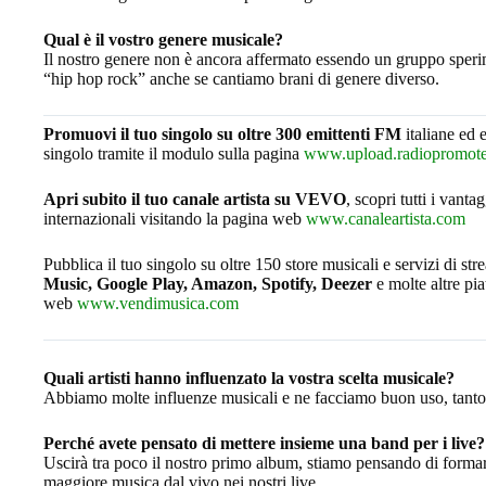
Qual è il vostro genere musicale?
Il nostro genere non è ancora affermato essendo un gruppo sperim
“hip hop rock” anche se cantiamo brani di genere diverso.
Promuovi il tuo singolo su oltre 300 emittenti FM
italiane ed e
singolo tramite il modulo sulla pagina
www.upload.radiopromoter
Apri subito il tuo canale artista su VEVO
, scopri tutti i vanta
internazionali visitando la pagina web
www.canaleartista.com
Pubblica il tuo singolo su oltre 150 store musicali e servizi di st
Music, Google Play, Amazon, Spotify, Deezer
e molte altre piat
web
www.vendimusica.com
Quali artisti hanno influenzato la vostra scelta musicale?
Abbiamo molte influenze musicali e ne facciamo buon uso, tanto d
Perché avete pensato di mettere insieme una band per i live?
Uscirà tra poco il nostro primo album, stiamo pensando di formare
maggiore musica dal vivo nei nostri live.