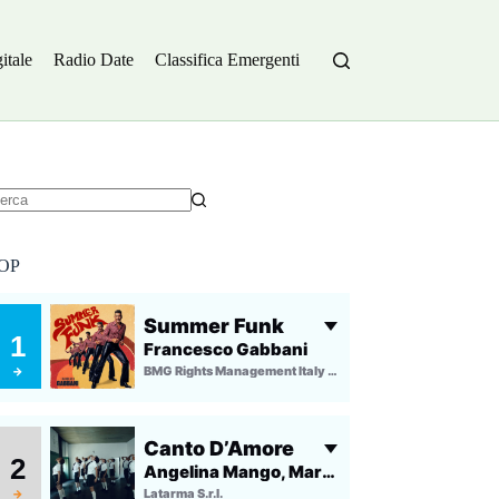
itale
Radio Date
Classifica Emergenti
essun
sultato
OP