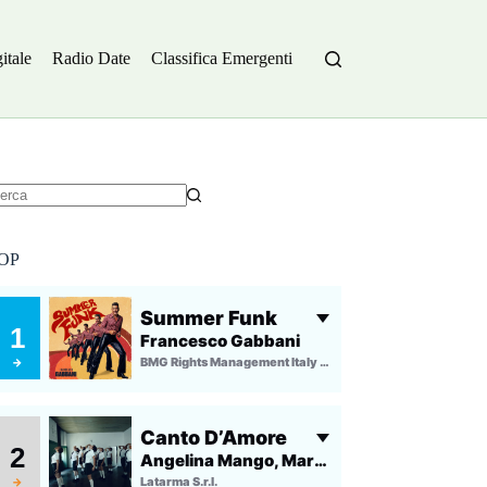
itale
Radio Date
Classifica Emergenti
essun
sultato
OP