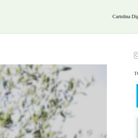
Cartolina Dig
N
ri
T