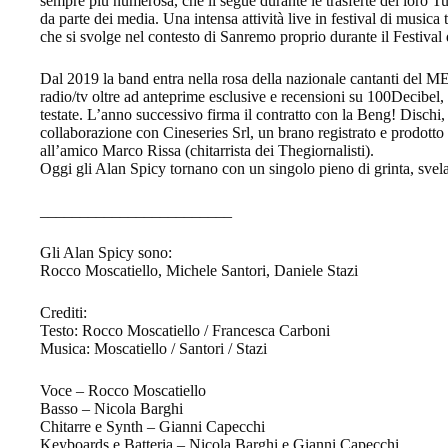
sempre più numerosa, che li segue durante le trasferte del loro Tu
da parte dei media. Una intensa attività live in festival di musica 
che si svolge nel contesto di Sanremo proprio durante il Festival 
Dal 2019 la band entra nella rosa della nazionale cantanti del ME
radio/tv oltre ad anteprime esclusive e recensioni su 100Decibel,
testate. L’anno successivo firma il contratto con la Beng! Dischi
collaborazione con Cineseries Srl, un brano registrato e prodot
all’amico Marco Rissa (chitarrista dei Thegiornalisti).
Oggi gli Alan Spicy tornano con un singolo pieno di grinta, svela
________________________
Gli Alan Spicy sono:
Rocco Moscatiello, Michele Santori, Daniele Stazi
Crediti:
Testo: Rocco Moscatiello / Francesca Carboni
Musica: Moscatiello / Santori / Stazi
Voce – Rocco Moscatiello
Basso – Nicola Barghi
Chitarre e Synth – Gianni Capecchi
Keyboards e Batteria – Nicola Barghi e Gianni Capecchi