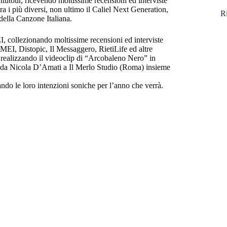
ttutour, ricevendo moltissime recensioni ed interviste
tra i più diversi, non ultimo il Caliel Next Generation,
Ri
della Canzone Italiana.
I, collezionando moltissime recensioni ed interviste
 MEI, Distopic, Il Messaggero, RietiLife ed altre
, realizzando il videoclip di “Arcobaleno Nero” in
to da Nicola D’Amati a Il Merlo Studio (Roma) insieme
ndo le loro intenzioni soniche per l’anno che verrà.