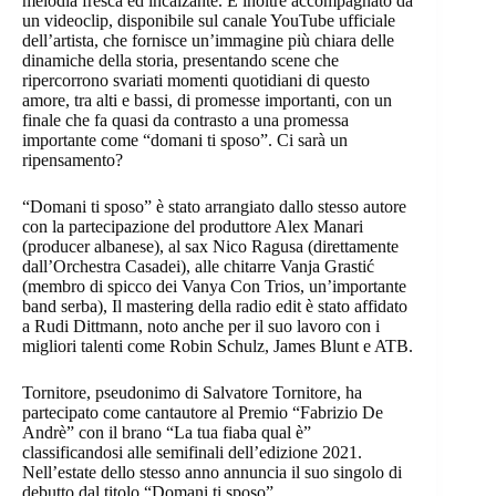
melodia fresca ed incalzante. È inoltre accompagnato da
un videoclip, disponibile sul canale YouTube ufficiale
dell’artista, che fornisce un’immagine più chiara delle
dinamiche della storia, presentando scene che
ripercorrono svariati momenti quotidiani di questo
amore, tra alti e bassi, di promesse importanti, con un
finale che fa quasi da contrasto a una promessa
importante come “domani ti sposo”. Ci sarà un
ripensamento?
“Domani ti sposo” è stato arrangiato dallo stesso autore
con la partecipazione del produttore Alex Manari
(producer albanese), al sax Nico Ragusa (direttamente
dall’Orchestra Casadei), alle chitarre Vanja Grastić
(membro di spicco dei Vanya Con Trios, un’importante
band serba), Il mastering della radio edit è stato affidato
a Rudi Dittmann, noto anche per il suo lavoro con i
migliori talenti come Robin Schulz, James Blunt e ATB.
Tornitore, pseudonimo di Salvatore Tornitore, ha
partecipato come cantautore al Premio “Fabrizio De
Andrè” con il brano “La tua fiaba qual è”
classificandosi alle semifinali dell’edizione 2021.
Nell’estate dello stesso anno annuncia il suo singolo di
debutto dal titolo “Domani ti sposo”.