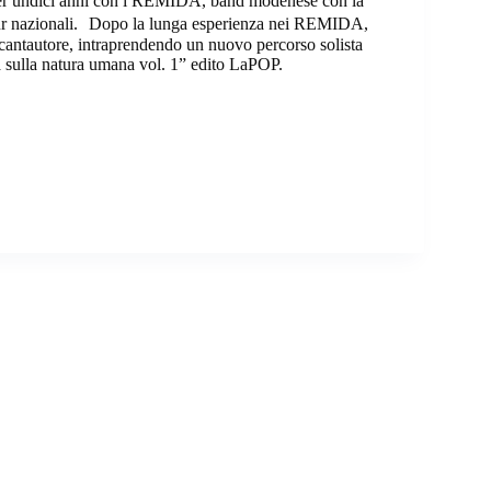
ta per undici anni con i REMIDA, band modenese con la
 tour nazionali. Dopo la lunga esperienza nei REMIDA,
cantautore, intraprendendo un nuovo percorso solista
tà sulla natura umana vol. 1” edito LaPOP.