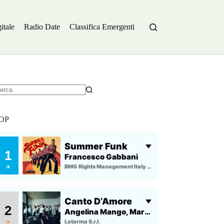
itale
Radio Date
Classifica Emergenti
essun
sultato
OP