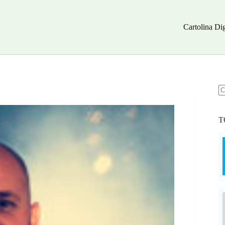
Cartolina Dig
N
ri
T