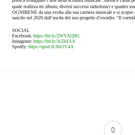
porta a sviluppare l’arte della scrittura musicale. Suona e can
quale realizza tre album, diversi successi radiofonici e quattro
OGNIBENE da una svolta alla sua carriera musicale e si scopre 
sancito nel 2020 dall’uscita del suo progetto d’esordio: “Il varie
SOCIAL
Facebook:
https://bit.ly/2WYAQ9G
Instagram:
https://bit.ly/3cZkEL6
Spotify:
https://spoti.fi/36s5Y4A
0