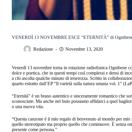
VENERDÌ 13 NOVEMBRE ESCE “ETERNITÀ” di Ognibene, un i
Redazione
Novembre 13, 2020
Venerdì 13 novembre torna in rotazione radiofonica Ognibene con
dolce e poetica, che in questi tempi così complessi e densi di inc
a chi ascolta qualche minuto di tenerezza. Scritto in collaborazio
quarto estratto dall’EP “Il varietà sulla natura umana vol. 1” (LaP
“Eternità” è un brano autentico e sinceramente romantico che so
sconosciute. Ma anche nel buio possiamo affidarci a quel baglior
o una nuova vita.
“Questa canzone è il mio regalo di benvenuto al mondo per mio fi
quello stereotipato ma proprio quello che commuove. È senza omb
presente come persona.”