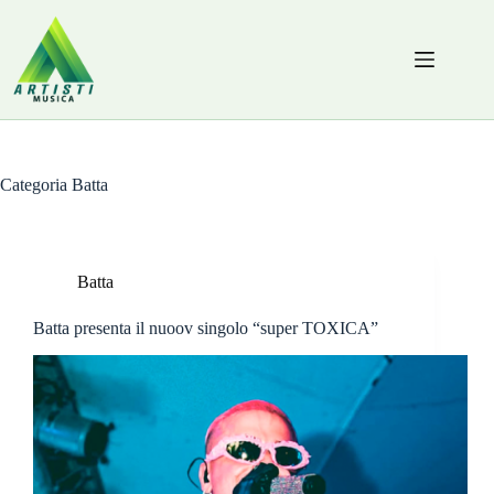
Salta
al
contenuto
Categoria
Batta
Batta
Batta presenta il nuoov singolo “super TOXICA”