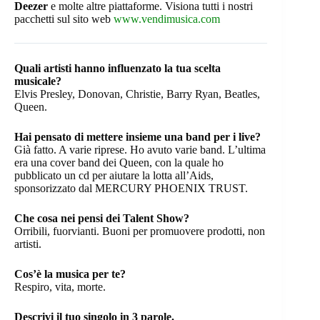
Deezer
e molte altre piattaforme. Visiona tutti i nostri
pacchetti sul sito web
www.vendimusica.com
Quali artisti hanno influenzato la tua scelta
musicale?
Elvis Presley, Donovan, Christie, Barry Ryan, Beatles,
Queen.
Hai pensato di mettere insieme una band per i live?
Già fatto. A varie riprese. Ho avuto varie band. L’ultima
era una cover band dei Queen, con la quale ho
pubblicato un cd per aiutare la lotta all’Aids,
sponsorizzato dal MERCURY PHOENIX TRUST.
Che cosa nei pensi dei Talent Show?
Orribili, fuorvianti. Buoni per promuovere prodotti, non
artisti.
Cos’è la musica per te?
Respiro, vita, morte.
Descrivi il tuo singolo in 3 parole.