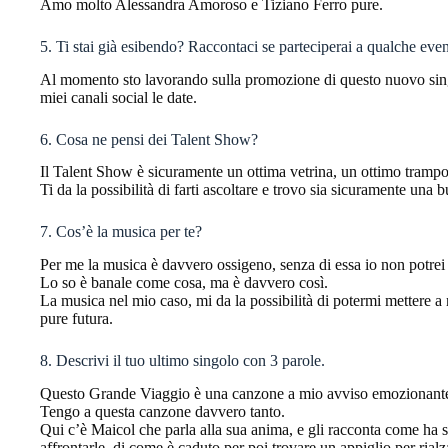
Amo molto Alessandra Amoroso e Tiziano Ferro pure.
5. Ti stai già esibendo? Raccontaci se parteciperai a qualche ev
Al momento sto lavorando sulla promozione di questo nuovo sing
miei canali social le date.
6. Cosa ne pensi dei Talent Show?
Il Talent Show è sicuramente un ottima vetrina, un ottimo trampol
Ti da la possibilità di farti ascoltare e trovo sia sicuramente una 
7. Cos’è la musica per te?
Per me la musica è davvero ossigeno, senza di essa io non potrei
Lo so è banale come cosa, ma è davvero così.
La musica nel mio caso, mi da la possibilità di potermi mettere a
pure futura.
8. Descrivi il tuo ultimo singolo con 3 parole.
Questo Grande Viaggio è una canzone a mio avviso emozionante,
Tengo a questa canzone davvero tanto.
Qui c’è Maicol che parla alla sua anima, e gli racconta come ha su
affrontarle, di come è caduto per poi trovare un appiglio per rialz