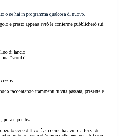
ento o se hai in programma qualcosa di nuovo.
olo e presto appena avrò le conferme pubblicherò sui
ino di lancio.
buona “scuola”.
 vivere.
 nudo raccontando frammenti di vita passata, presente e
 pura e positiva.
perato certe difficoltà, di come ha avuto la forza di
arsi sopratutto grazie all’amore delle persone a lui care.