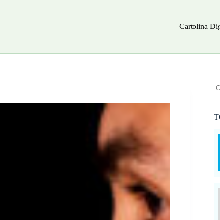
Cartolina Dig
N
ri
T