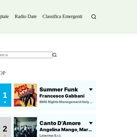
itale
Radio Date
Classifica Emergenti
essun
sultato
OP