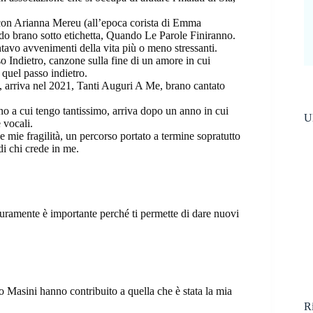
 con Arianna Mereu (all’epoca corista di Emma
do brano sotto etichetta, Quando Le Parole Finiranno.
ntavo avvenimenti della vita più o meno stressanti.
 Indietro, canzone sulla fine di un amore in cui
 quel passo indietro.
, arriva nel 2021, Tanti Auguri A Me, brano cantato
o a cui tengo tantissimo, arriva dopo un anno in cui
Ul
 vocali.
le mie fragilità, un percorso portato a termine sopratutto
di chi crede in me.
 sicuramente è importante perché ti permette di dare nuovi
 Masini hanno contribuito a quella che è stata la mia
Ri