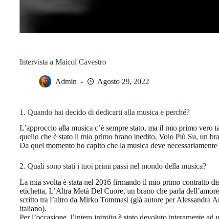
Intervista a Maicol Cavestro
Admin
Agosto 29, 2022
1. Quando hai decido di dedicarti alla musica e perché?
L’approccio alla musica c’è sempre stato, ma il mio primo vero t
quello che è stato il mio primo brano inedito, Volo Più Su, un bra
Da quel momento ho capito che la musica deve necessariamente fa
2. Quali sono stati i tuoi primi passi nel mondo della musica?
La mia svolta è stata nel 2016 firmando il mio primo contratto di
etichetta, L’Altra Metà Del Cuore, un brano che parla dell’amor
scritto tra l’altro da Mirko Tommasi (già autore per Alessandra A
italiano).
Per l’occasione, l’intero introito è stato devoluto interamente ad 