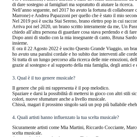
di dare sostegno ai famigliari ma sopratutto di aiutare la ricerca.
Nell’anno seguente, nel 2017 ho avuto la fortuna di collaborare
Marrone) e Andrea Papazzoni per quello che è stato il mio secon
Nel 2019 poi è uscita Stai Sereno, brano elettro pop in cui racco
Arriva poi nel 2020, un brano scritto interamente da me, Un Passo
chiedo all’altra persona di guardare cosa stava perdendo e di fare
Dopo anni di studio con la mia insegnante di canto, Bruna Sardo
insieme.
E ora il 22 Agosto 2022 è uscito Questo Grande Viaggio, un bran
ho avuto una paralisi cordale e ho subito due interventi alle corde
Si tratta di un lungo percorso alla ricerca delle mie emozioni, del
grazie al sostegno e al supporto della mia famiglia, degli amici e 
3. Qual è il tuo genere musicale?
Il genere che più mi rappresenta è il pop melodico.
Spaziare e darsi la possibilità di mettersi in gioco con altri stili
colori, nuove sfumature anche a livello musicale.
Chissà, magari il prossimo singolo sarà un pop più ballabile eheh
4. Quali artisti hanno influenzato la tua scelta musicale?
Sicuramente artisti come Mia Martini, Riccardo Cocciante, Marco
scelta musicale.