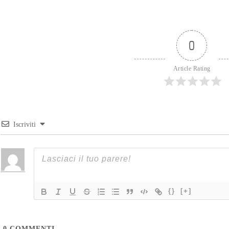
0
Article Rating
Iscriviti
{}
[+]
0
COMMENTI